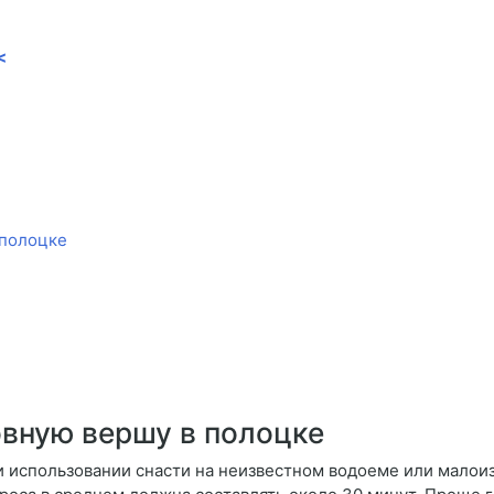
<
 полоцке
овную вершу в полоцке
 использовании снасти на неизвестном водоеме или малои