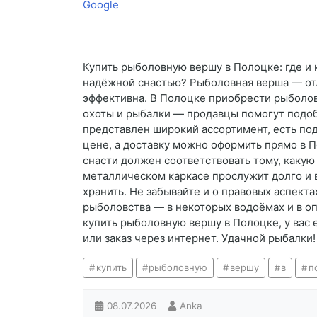
Google
Купить рыболовную вершу в Полоцке: где и 
надёжной снастью? Рыболовная верша — отли
эффективна. В Полоцке приобрести рыболов
охоты и рыбалки — продавцы помогут подобр
представлен широкий ассортимент, есть по
цене, а доставку можно оформить прямо в 
снасти должен соответствовать тому, какую
металлическом каркасе прослужит долго и 
хранить. Не забывайте и о правовых аспек
рыболовства — в некоторых водоёмах и в о
купить рыболовную вершу в Полоцке, у вас
или заказ через интернет. Удачной рыбалки!
купить
рыболовную
вершу
в
п
08.07.2026
Anka