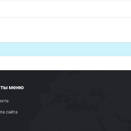
кты меню
екте
ла сайта