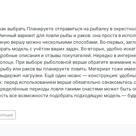
как выбрать Планируете отправиться на рыбалку в окрестно
чный вариант для ловли рыбы и раков: она проста в испол
ную вершу можно несколькими способами. Во‑первых, загля
ать модель с учётом ваших задач. Во‑вторых, удобно иска
дробные описания и отзывы покупателей. Нередко в интерне
Полоцк. При выборе рыболовной верши обратите внимание н
 рыбу или раков вы планируете ловить. Материал тоже имее
выдержит нагрузки. Ещё один нюанс — конструкция: удобны
тах: перед использованием верши обязательно ознакомьтесь
пределённые периоды ловля такими снастями может быть ог
 есть все возможности подобрать подходящую модель — буд
олоцке