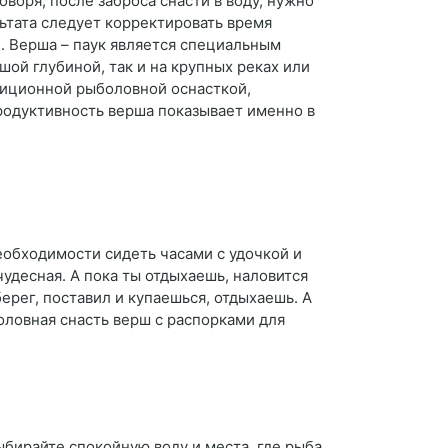
воря, после заброса снасти в воду, нужно
льтата следует корректировать время
. Верша – паук является специальным
ой глубиной, так и на крупных реках или
адиционной рыболовной оснасткой,
родуктивность верша показывает именно в
еобходимости сидеть часами с удочкой и
чудесная. А пока ты отдыхаешь, наловится
берег, поставил и купаешься, отдыхаешь. А
оловная снасть верш с распорками для
ыбирайте спокойную воду и места, где рыба