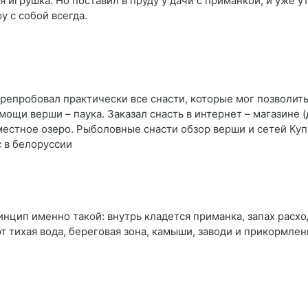
я игрушка. Но поставил в пруду у дачи с приманкой, и уже 
у с собой всегда.
репробовал практически все снасти, которые мог позволить
ощи верши – паука. Заказал снасть в интернет – магазине (
местное озеро. Рыболовные снасти обзор верши и сетей Ку
 в белоруссии
инцип именно такой: внутрь кладется приманка, запах расхо
т тихая вода, береговая зона, камыши, заводи и прикормле