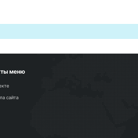
кты меню
екте
ла сайта