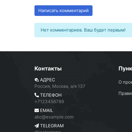
Написать комментарий
Нет комментариев. Ваш будет первым!
Контакты
Пун
АДРЕС
О про
Россия, Москва, а/я 137
Прави
ТЕЛЕФОН
+7123456789
EMAIL
abc@example.com
TELEGRAM