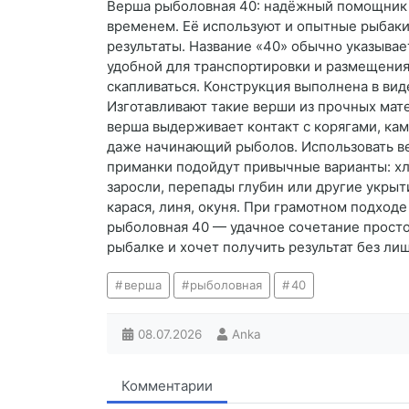
Верша рыболовная 40: надёжный помощник д
временем. Её используют и опытные рыбаки,
результаты. Название «40» обычно указывае
удобной для транспортировки и размещения 
скапливаться. Конструкция выполнена в вид
Изготавливают такие верши из прочных мате
верша выдерживает контакт с корягами, кам
даже начинающий рыболов. Использовать вер
приманки подойдут привычные варианты: хле
заросли, перепады глубин или другие укрыт
карася, линя, окуня. При грамотном подходе
рыболовная 40 — удачное сочетание простот
рыбалке и хочет получить результат без ли
верша
рыболовная
40
08.07.2026
Anka
Комментарии