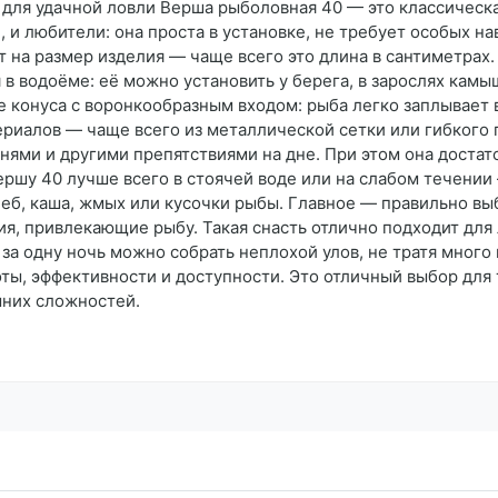
ля удачной ловли Верша рыболовная 40 — это классическа
 и любители: она проста в установке, не требует особых н
т на размер изделия — чаще всего это длина в сантиметрах
в водоёме: её можно установить у берега, в зарослях камыш
е конуса с воронкообразным входом: рыба легко заплывает в
риалов — чаще всего из металлической сетки или гибкого 
нями и другими препятствиями на дне. При этом она достато
шу 40 лучше всего в стоячей воде или на слабом течении — 
б, каша, жмых или кусочки рыбы. Главное — правильно выбр
ия, привлекающие рыбу. Такая снасть отлично подходит для
 за одну ночь можно собрать неплохой улов, не тратя много
ы, эффективности и доступности. Это отличный выбор для 
шних сложностей.