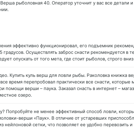
 Верша рыболовная 40. Оператор уточнит у вас все детали и
нии.
ления эффективно функционировал, его подъемник рекомен
 градусов. Осуществлять заброс снасти рекомендуется в те
дует опускать от того мета, где стоит рыболов, строго вни
идео. Купить куль верш для ловли рыбы. Раколовка книжка в
все время перепробовал практически все снасти, которые м
и помощи верши – паука. Заказал снасть в интернет – магаз
местное озеро.
ку? Попробуйте не менее эффективный способ ловли, который
ловки-верши «Паук». В отличие от устаревших приспособл
з нейлоновой сетки, что позволяет ее удобно перевозить и 