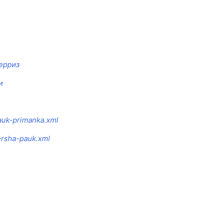
ерриз
и
pauk-primanka.xml
versha-pauk.xml