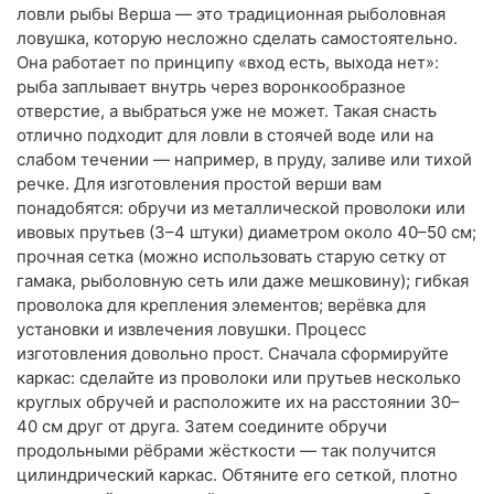
ловли рыбы Верша — это традиционная рыболовная
ловушка, которую несложно сделать самостоятельно.
Она работает по принципу «вход есть, выхода нет»:
рыба заплывает внутрь через воронкообразное
отверстие, а выбраться уже не может. Такая снасть
отлично подходит для ловли в стоячей воде или на
слабом течении — например, в пруду, заливе или тихой
речке. Для изготовления простой верши вам
понадобятся: обручи из металлической проволоки или
ивовых прутьев (3–4 штуки) диаметром около 40–50 см;
прочная сетка (можно использовать старую сетку от
гамака, рыболовную сеть или даже мешковину); гибкая
проволока для крепления элементов; верёвка для
установки и извлечения ловушки. Процесс
изготовления довольно прост. Сначала сформируйте
каркас: сделайте из проволоки или прутьев несколько
круглых обручей и расположите их на расстоянии 30–
40 см друг от друга. Затем соедините обручи
продольными рёбрами жёсткости — так получится
цилиндрический каркас. Обтяните его сеткой, плотно