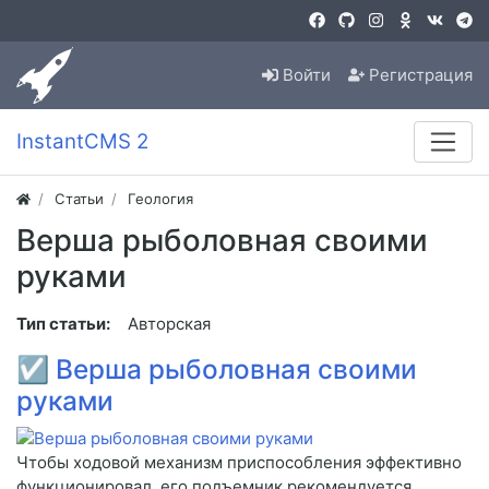
Войти
Регистрация
InstantCMS 2
Статьи
Геология
Верша рыболовная своими
руками
Тип статьи:
Авторская
☑
Верша рыболовная своими
руками
Чтобы ходовой механизм приспособления эффективно
функционировал, его подъемник рекомендуется