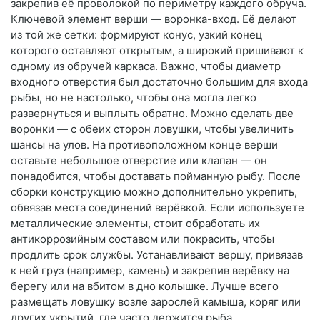
закрепив её проволокой по периметру каждого обруча.
Ключевой элемент верши — воронка-вход. Её делают
из той же сетки: формируют конус, узкий конец
которого оставляют открытым, а широкий пришивают к
одному из обручей каркаса. Важно, чтобы диаметр
входного отверстия был достаточно большим для входа
рыбы, но не настолько, чтобы она могла легко
развернуться и выплыть обратно. Можно сделать две
воронки — с обеих сторон ловушки, чтобы увеличить
шансы на улов. На противоположном конце верши
оставьте небольшое отверстие или клапан — он
понадобится, чтобы доставать пойманную рыбу. После
сборки конструкцию можно дополнительно укрепить,
обвязав места соединений верёвкой. Если используете
металлические элементы, стоит обработать их
антикоррозийным составом или покрасить, чтобы
продлить срок службы. Устанавливают вершу, привязав
к ней груз (например, камень) и закрепив верёвку на
берегу или на вбитом в дно колышке. Лучше всего
размещать ловушку возле зарослей камыша, коряг или
других укрытий, где часто держится рыба.