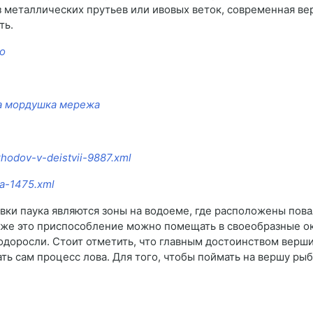
 металлических прутьев или ивовых веток, современная вер
ть.
о
а мордушка мережа
khodov-v-deistvii-9887.xml
ka-1475.xml
вки паука являются зоны на водоеме, где расположены пов
кже это приспособление можно помещать в своеобразные ок
доросли. Стоит отметить, что главным достоинством верши 
ь сам процесс лова. Для того, чтобы поймать на вершу ры