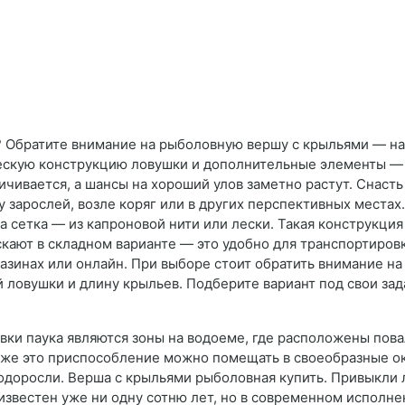
? Обратите внимание на рыболовную вершу с крыльями — н
ческую конструкцию ловушки и дополнительные элементы — 
чивается, а шансы на хороший улов заметно растут. Снасть 
 зарослей, возле коряг или в других перспективных местах
а сетка — из капроновой нити или лески. Такая конструкци
кают в складном варианте — это удобно для транспортиров
инах или онлайн. При выборе стоит обратить внимание на р
й ловушки и длину крыльев. Подберите вариант под свои зад
вки паука являются зоны на водоеме, где расположены пов
кже это приспособление можно помещать в своеобразные ок
одоросли. Верша с крыльями рыболовная купить. Привыкли 
известен уже ни одну сотню лет, но в современном испол