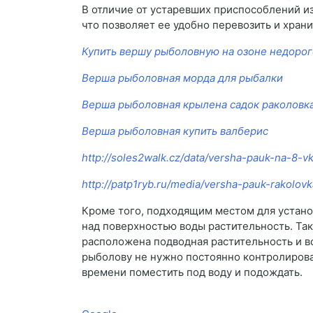
В отличие от устаревших приспособлений из
что позволяет ее удобно перевозить и храни
Купить вершу рыболовную на озоне недорог
Верша рыболовная морда для рыбалки
Верша рыболовная крылена садок раколовк
Верша рыболовная купить валберис
http://soles2walk.cz/data/versha-pauk-na-8-v
http://patp1ryb.ru/media/versha-pauk-rakolov
Кроме того, подходящим местом для устано
над поверхностью воды растительность. Та
расположена подводная растительность и во
рыболову не нужно постоянно контролироват
времени поместить под воду и подождать.