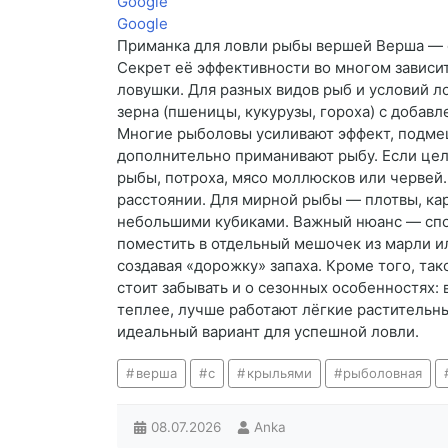
Google
Google
Приманка для ловли рыбы вершей Верша — с
Секрет её эффективности во многом зависит
ловушки. Для разных видов рыб и условий 
зерна (пшеницы, кукурузы, гороха) с добав
Многие рыболовы усиливают эффект, подме
дополнительно приманивают рыбу. Если цел
рыбы, потроха, мясо моллюсков или червей.
расстоянии. Для мирной рыбы — плотвы, кар
небольшими кубиками. Важный нюанс — спос
поместить в отдельный мешочек из марли и
создавая «дорожку» запаха. Кроме того, та
стоит забывать и о сезонных особенностях:
теплее, лучше работают лёгкие растительн
идеальный вариант для успешной ловли.
верша
с
крыльями
рыболовная
08.07.2026
Anka