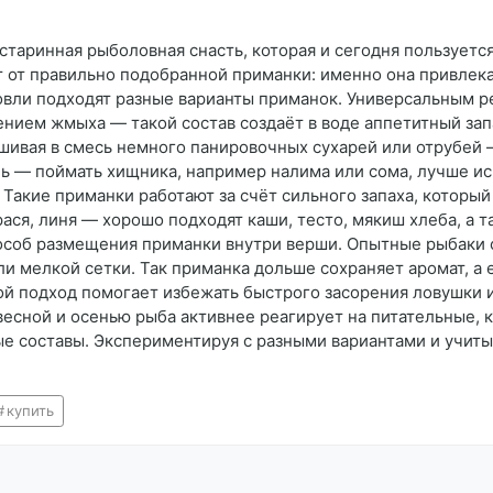
таринная рыболовная снасть, которая и сегодня пользуетс
 от правильно подобранной приманки: именно она привлека
ловли подходят разные варианты приманок. Универсальным 
лением жмыха — такой состав создаёт в воде аппетитный зап
шивая в смесь немного панировочных сухарей или отрубей
ь — поймать хищника, например налима или сома, лучше и
 Такие приманки работают за счёт сильного запаха, которы
ася, линя — хорошо подходят каши, тесто, мякиш хлеба, а 
об размещения приманки внутри верши. Опытные рыбаки со
ли мелкой сетки. Так приманка дольше сохраняет аромат, а
кой подход помогает избежать быстрого засорения ловушки 
 весной и осенью рыба активнее реагирует на питательные, 
ые составы. Экспериментируя с разными вариантами и учит
купить