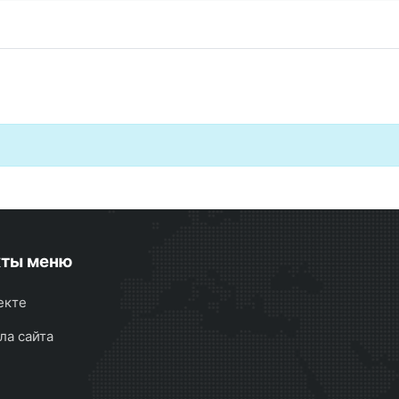
кты меню
екте
ла сайта