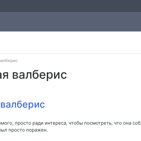
валберис
я валберис
 валберис
омого, просто ради интереса, чтобы посмотреть, что она со
был просто поражен.