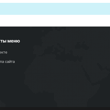
кты меню
екте
ла сайта