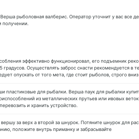
 Верша рыболовная валберис. Оператор уточнит у вас все де
и получении.
собления эффективно функционировал, его подъемник реко
 градусов. Осуществлять заброс снасти рекомендуется в те
дует опускать от того мета, где стоит рыболов, строго вни
рши пластиковые для рыбалки. Верша паук для рыбалки купи
приспособлений из металлических прутьев или ивовых вето
перевозить и хранить устройство.
е вершу за верх а второй за шнурок. Потяните шнурок для р
анию, положите внутрь приманку и забрасывайте