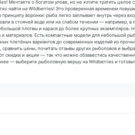
ies! Мечтаете о богатом улове, но не хотите тратить целое
ко найти на Wildberries! Это проверенная временем ловушк
о принципу воронки: рыба легко заплывает внутрь через вхо
овли в стоячей воде или на слабом течении — например, в пр
большой плотвы и карася до более крупных экземпляров. Н
 и материалов. Есть компактные модели для небольшой рыб
ых плетёных вариантов до современных изделий из прочной 
 сравнить цены, почитать отзывы других рыболовов и выбра
ют скидки и акции — так что можно обзавестись качественн
нее — выберите рыболовную вершу на Wildberries и готовьт