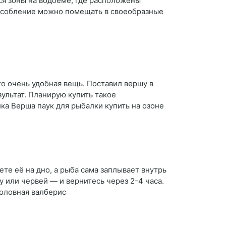
ся зоны на водоеме, где расположены
пособление можно помещать в своеобразные
то очень удобная вещь. Поставил вершу в
зультат. Планирую купить такое
ка Верша паук для рыбалки купить на озоне
те её на дно, а рыба сама заплывает внутрь
 или червей — и вернитесь через 2-4 часа.
боловная валберис