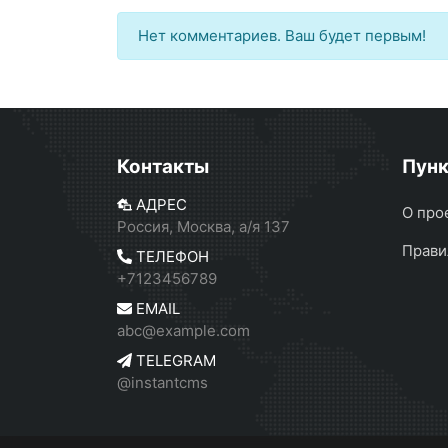
Нет комментариев. Ваш будет первым!
Контакты
Пун
АДРЕС
О про
Россия, Москва, а/я 137
Прави
ТЕЛЕФОН
+7123456789
EMAIL
abc@example.com
TELEGRAM
@instantcms