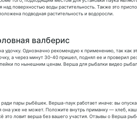
Кроме того, подходящим местом для установки паука являют
я над поверхностью воды растительность. Также это прис
сположена подводная растительность и водоросли.
оловная валберис
 на удочку. Однозначно рекомендую к применению, так как э
очку, а через минут 30-40 пришел, поднял ее и проверил ре
опейки по нынешним ценам. Верша для рыбалки видео рыбал
ради пары рыбёшек. Верша-паук работает иначе: вы опускае
я она уже не может. Положите внутрь приманку — хлеб, кашу
всё это ловит верша без вашего участия. Отзывы о Верша ры