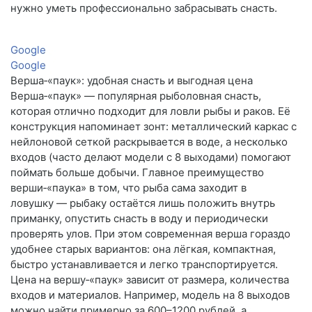
нужно уметь профессионально забрасывать снасть.
Google
Google
Верша‑«паук»: удобная снасть и выгодная цена
Верша‑«паук» — популярная рыболовная снасть,
которая отлично подходит для ловли рыбы и раков. Её
конструкция напоминает зонт: металлический каркас с
нейлоновой сеткой раскрывается в воде, а несколько
входов (часто делают модели с 8 выходами) помогают
поймать больше добычи. Главное преимущество
верши‑«паука» в том, что рыба сама заходит в
ловушку — рыбаку остаётся лишь положить внутрь
приманку, опустить снасть в воду и периодически
проверять улов. При этом современная верша гораздо
удобнее старых вариантов: она лёгкая, компактная,
быстро устанавливается и легко транспортируется.
Цена на вершу‑«паук» зависит от размера, количества
входов и материалов. Например, модель на 8 выходов
можно найти примерно за 600–1200 рублей, а