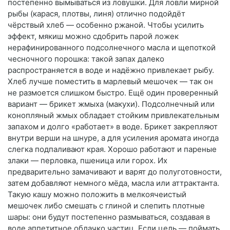
постепенно вымываться из ловушки. Для ловли мирной
рыбы (карася, плотвы, линя) отлично подойдёт
чёрствый хлеб — особенно ржаной. Чтобы усилить
эффект, мякиш можно сдобрить парой ложек
нерафинированного подсолнечного масла и щепоткой
чесночного порошка: такой запах далеко
распространяется в воде и надёжно привлекает рыбу.
Хлеб лучше поместить в марлевый мешочек — так он
не размоется слишком быстро. Ещё один проверенный
вариант — брикет жмыха (макухи). Подсолнечный или
конопляный жмых обладает стойким привлекательным
запахом и долго «работает» в воде. Брикет закрепляют
внутри верши на шнуре, а для усиления аромата иногда
слегка подпаливают края. Хорошо работают и пареные
злаки — перловка, пшеница или горох. Их
предварительно замачивают и варят до полуготовности,
затем добавляют немного мёда, масла или аттрактанта.
Такую кашу можно положить в мелкоячеистый
мешочек либо смешать с глиной и слепить плотные
шары: они будут постепенно размываться, создавая в
воде аппетитное облачко частиц. Если цель — поймать