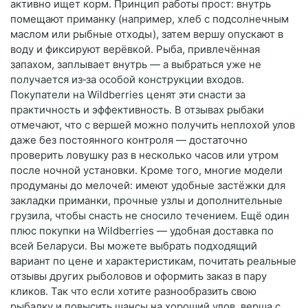
активно ищет корм. Принцип работы прост: внутрь
помещают приманку (например, хлеб с подсолнечным
маслом или рыбные отходы), затем вершу опускают в
воду и фиксируют верёвкой. Рыба, привлечённая
запахом, заплывает внутрь — а выбраться уже не
получается из‑за особой конструкции входов.
Покупатели на Wildberries ценят эти снасти за
практичность и эффективность. В отзывах рыбаки
отмечают, что с вершей можно получить неплохой улов
даже без постоянного контроля — достаточно
проверить ловушку раз в несколько часов или утром
после ночной установки. Кроме того, многие модели
продуманы до мелочей: имеют удобные застёжки для
закладки приманки, прочные узлы и дополнительные
грузила, чтобы снасть не сносило течением. Ещё один
плюс покупки на Wildberries — удобная доставка по
всей Беларуси. Вы можете выбрать подходящий
вариант по цене и характеристикам, почитать реальные
отзывы других рыболовов и оформить заказ в пару
кликов. Так что если хотите разнообразить свою
рыбалку и повысить шансы на хороший улов, верша с