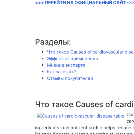
>>> ПЕРЕЙТИ НА ОФИЦИАЛЬНЫЙ САЙТ <<
Разделы:
Что такое Causes of cardiovascular dise
Эффект от применения
Мнение эксперта
Как заказать?
Отзывы покупателей
Что такое Causes of cardi
Car
car
ingredients-rich nutrient profile helps reduce 