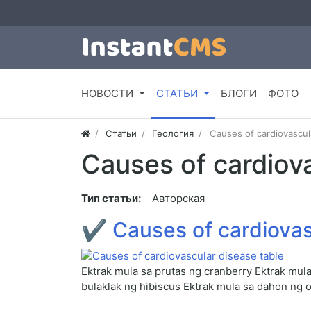
НОВОСТИ
СТАТЬИ
БЛОГИ
ФОТО
Статьи
Геология
Causes of cardiovascul
Causes of cardiova
Тип статьи:
Авторская
✔
Causes of cardiovas
Ektrak mula sa prutas ng cranberry Ektrak mul
bulaklak ng hibiscus Ektrak mula sa dahon ng 