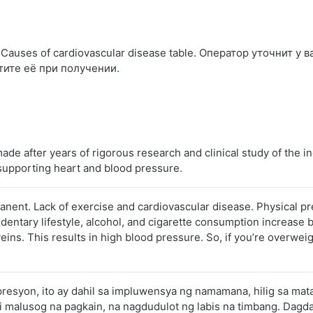
auses of cardiovascular disease table. Оператор уточнит у в
тите её при получении.
made after years of rigorous research and clinical study of the 
 supporting heart and blood pressure.
anent. Lack of exercise and cardiovascular disease. Physical pr
dentary lifestyle, alcohol, and cigarette consumption increase 
veins. This results in high blood pressure. So, if you’re overwe
presyon, ito ay dahil sa impluwensya ng namamana, hilig sa ma
alusog na pagkain, na nagdudulot ng labis na timbang. Dagdag 