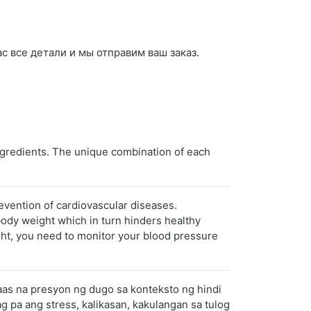
ас все детали и мы отправим ваш заказ.
ingredients. The unique combination of each
evention of cardiovascular diseases.
body weight which in turn hinders healthy
ight, you need to monitor your blood pressure
taas na presyon ng dugo sa konteksto ng hindi
pa ang stress, kalikasan, kakulangan sa tulog