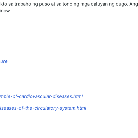
pekto sa trabaho ng puso at sa tono ng mga daluyan ng dugo. An
inaw.
sure
mple-of-cardiovascular-diseases.html
diseases-of-the-circulatory-system.html