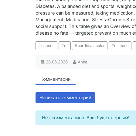
Diabetes. A balanced diet and sports; weight 
pressure can be measured, taking medication, 
Management, Medication. Stress-Chronic Stress
social support. This table gives an Overview o
disease no fate — targeted prevention much effe
causes
of
cardiovascular
disease
28.06.2026
Anka
Комментарии
Написать комментарий
Нет комментариев. Ваш будет первым!