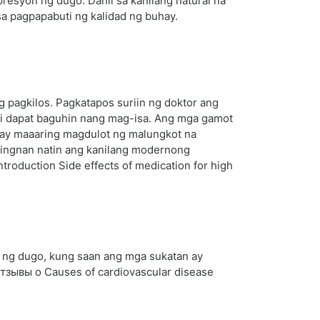
presyon ng dugo. Dahil sa kanilang natural na
a pagpapabuti ng kalidad ng buhay.
 pagkilos. Pagkatapos suriin ng doktor ang
ndi dapat baguhin nang mag-isa. Ang mga gamot
 ay maaaring magdulot ng malungkot na
itingnan natin ang kanilang modernong
troduction Side effects of medication for high
on ng dugo, kung saan ang mga sukatan ay
тзывы о Causes of cardiovascular disease