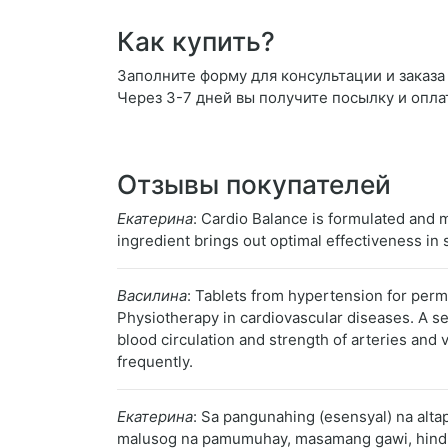
Как купить?
Заполните форму для консультации и заказа C
Через 3-7 дней вы получите посылку и опла
Отзывы покупателей
Екатерина
: Cardio Balance is formulated and 
ingredient brings out optimal effectiveness in
Василина
: Tablets from hypertension for perm
Physiotherapy in cardiovascular diseases. A se
blood circulation and strength of arteries and 
frequently.
Екатерина
: Sa pangunahing (esensyal) na alta
malusog na pamumuhay, masamang gawi, hindi m