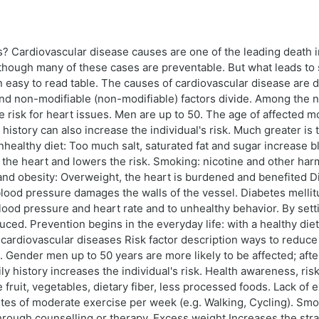
? Cardiovascular disease causes are one of the leading death in
lthough many of these cases are preventable. But what leads to s
n easy to read table. The causes of cardiovascular disease are d
 and non-modifiable (non-modifiable) factors divide. Among the 
he risk for heart issues. Men are up to 50. The age of affected
 history can also increase the individual's risk. Much greater is 
healthy diet: Too much salt, saturated fat and sugar increase b
s the heart and lowers the risk. Smoking: nicotine and other h
 and obesity: Overweight, the heart is burdened and benefited 
lood pressure damages the walls of the vessel. Diabetes melli
ood pressure and heart rate and to unhealthy behavior. By settin
uced. Prevention begins in the everyday life: with a healthy di
cardiovascular diseases Risk factor description ways to reduce
. Gender men up to 50 years are more likely to be affected; aft
y history increases the individual's risk. Health awareness, ris
e fruit, vegetables, dietary fiber, less processed foods. Lack of e
nutes of moderate exercise per week (e.g. Walking, Cycling). S
hrough counselling or therapy. Excess weight Increases the str