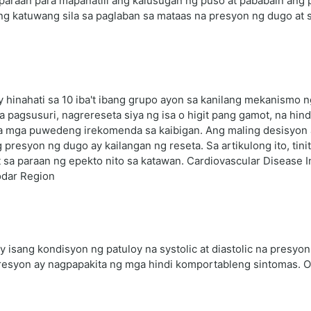
 paraan para mapanatili ang kalusugan ng puso at pababain ang 
g katuwang sila sa paglaban sa mataas na presyon ng dugo at s
inahati sa 10 iba't ibang grupo ayon sa kanilang mekanismo ng
 pagsusuri, nagrereseta siya ng isa o higit pang gamot, na hi
 sa mga puwedeng irekomenda sa kaibigan. Ang maling desisyon
presyon ng dugo ay kailangan ng reseta. Sa artikulong ito, tin
sa paraan ng epekto nito sa katawan. Cardiovascular Disease In
odar Region
y isang kondisyon ng patuloy na systolic at diastolic na presy
esyon ay nagpapakita ng mga hindi komportableng sintomas. О