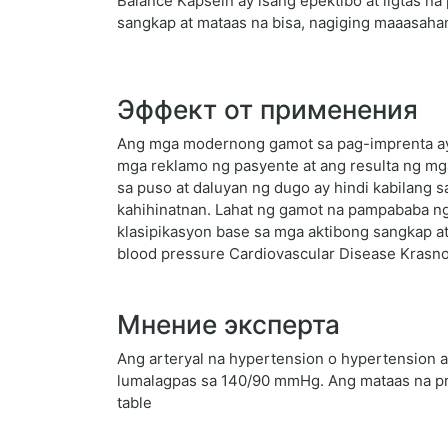
Balance Kapseln ay isang epektibo at ligtas na
sangkap at mataas na bisa, nagiging maaasahan
Эффект от применения
Ang mga modernong gamot sa pag-imprenta ay h
mga reklamo ng pasyente at ang resulta ng mga
sa puso at daluyan ng dugo ay hindi kabilang
kahihinatnan. Lahat ng gamot na pampababa ng 
klasipikasyon base sa mga aktibong sangkap at 
blood pressure Cardiovascular Disease Krasn
Мнение эксперта
Ang arteryal na hypertension o hypertension a
lumalagpas sa 140/90 mmHg. Ang mataas na pr
table