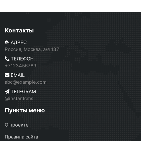
Контакты
АДРЕС
Россия, Москва, а/я 137
ТЕЛЕФОН
+7123456789
EMAIL
abc@example.com
TELEGRAM
@instantcms
Пункты меню
О проекте
Правила сайта