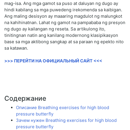
mag-isa. Ang mga gamot sa puso at daluyan ng dugo ay
hindi kabilang sa mga puwedeng irekomenda sa kaibigan.
Ang maling desisyon ay maaaring magdulot ng malungkot
na kahihinatnan. Lahat ng gamot na pampababa ng presyon
ng dugo ay kailangan ng reseta. Sa artikulong ito,
tinitingnan natin ang kanilang modernong klasipikasyon
base sa mga aktibong sangkap at sa paraan ng epekto nito
sa katawan.
>>> ПЕРЕЙТИ НА ОФИЦИАЛЬНЫЙ САЙТ <<<
Содержание
Описание Breathing exercises for high blood
pressure butterfly
Зачем нужен Breathing exercises for high blood
pressure butterfly