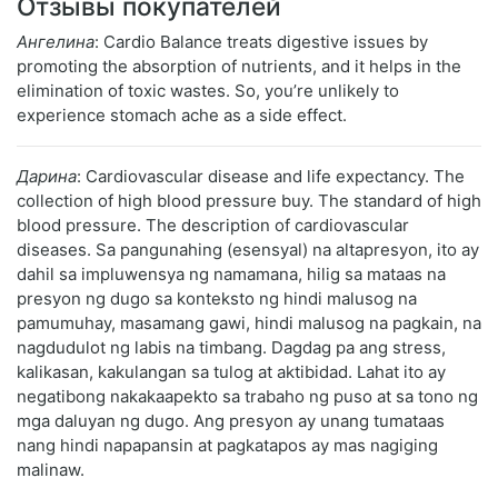
Отзывы покупателей
Ангелина
: Cardio Balance treats digestive issues by
promoting the absorption of nutrients, and it helps in the
elimination of toxic wastes. So, you’re unlikely to
experience stomach ache as a side effect.
Дарина
: Cardiovascular disease and life expectancy. The
collection of high blood pressure buy. The standard of high
blood pressure. The description of cardiovascular
diseases. Sa pangunahing (esensyal) na altapresyon, ito ay
dahil sa impluwensya ng namamana, hilig sa mataas na
presyon ng dugo sa konteksto ng hindi malusog na
pamumuhay, masamang gawi, hindi malusog na pagkain, na
nagdudulot ng labis na timbang. Dagdag pa ang stress,
kalikasan, kakulangan sa tulog at aktibidad. Lahat ito ay
negatibong nakakaapekto sa trabaho ng puso at sa tono ng
mga daluyan ng dugo. Ang presyon ay unang tumataas
nang hindi napapansin at pagkatapos ay mas nagiging
malinaw.