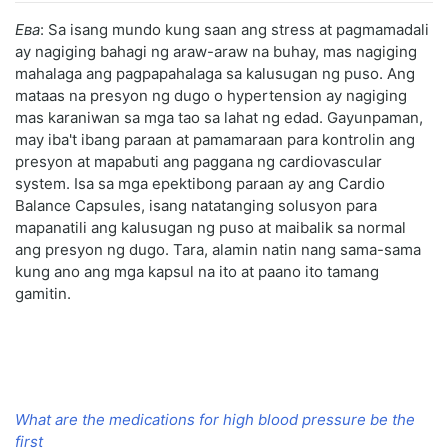
Ева
: Sa isang mundo kung saan ang stress at pagmamadali
ay nagiging bahagi ng araw-araw na buhay, mas nagiging
mahalaga ang pagpapahalaga sa kalusugan ng puso. Ang
mataas na presyon ng dugo o hypertension ay nagiging
mas karaniwan sa mga tao sa lahat ng edad. Gayunpaman,
may iba't ibang paraan at pamamaraan para kontrolin ang
presyon at mapabuti ang paggana ng cardiovascular
system. Isa sa mga epektibong paraan ay ang Cardio
Balance Capsules, isang natatanging solusyon para
mapanatili ang kalusugan ng puso at maibalik sa normal
ang presyon ng dugo. Tara, alamin natin nang sama-sama
kung ano ang mga kapsul na ito at paano ito tamang
gamitin.
What are the medications for high blood pressure be the
first