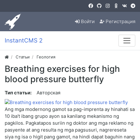
Войти
Регистрация
InstantCMS 2
Статьи
Геология
Breathing exercises for high
blood pressure butterfly
Тип статьи:
Авторская
Ang mga modernong gamot sa pag-imprenta ay hinahati sa
10 iba't ibang grupo ayon sa kanilang mekanismo ng
pagkilos. Pagkatapos suriin ng doktor ang mga reklamo ng
pasyente at ang resulta ng mga pagsusuri, nagrereseta
siya ng isa o higit pang gamot, na hindi dapat baguhin nang