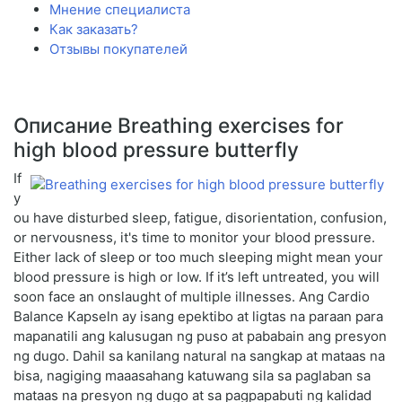
Мнение специалиста
Как заказать?
Отзывы покупателей
Описание Breathing exercises for
high blood pressure butterfly
If
y
ou have disturbed sleep, fatigue, disorientation, confusion,
or nervousness, it's time to monitor your blood pressure.
Either lack of sleep or too much sleeping might mean your
blood pressure is high or low. If it’s left untreated, you will
soon face an onslaught of multiple illnesses. Ang Cardio
Balance Kapseln ay isang epektibo at ligtas na paraan para
mapanatili ang kalusugan ng puso at pababain ang presyon
ng dugo. Dahil sa kanilang natural na sangkap at mataas na
bisa, nagiging maaasahang katuwang sila sa paglaban sa
mataas na presyon ng dugo at sa pagpapabuti ng kalidad