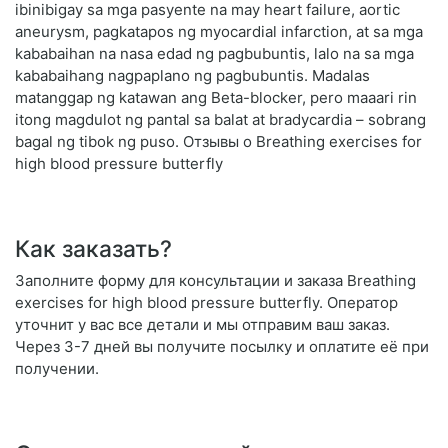
ibinibigay sa mga pasyente na may heart failure, aortic
aneurysm, pagkatapos ng myocardial infarction, at sa mga
kababaihan na nasa edad ng pagbubuntis, lalo na sa mga
kababaihang nagpaplano ng pagbubuntis. Madalas
matanggap ng katawan ang Beta-blocker, pero maaari rin
itong magdulot ng pantal sa balat at bradycardia – sobrang
bagal ng tibok ng puso. Отзывы о Breathing exercises for
high blood pressure butterfly
Как заказать?
Заполните форму для консультации и заказа Breathing
exercises for high blood pressure butterfly. Оператор
уточнит у вас все детали и мы отправим ваш заказ.
Через 3-7 дней вы получите посылку и оплатите её при
получении.