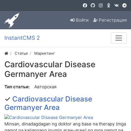
Войти
Регистрация
InstantCMS 2
Статьи
Маркетинг
Cardiovascular Disease
Germanyer Area
Тип статьи:
Авторская
✓
Cardiovascular Disease
Germanyer Area
Minsan, dinadagdagan ng doktor ang base na therapy (mga
gamot na kailangang inumin araw-araw) ng mga gamot na