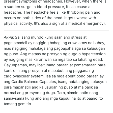
present symptoms of headaches. However, when there is
a sudden surge in blood pressure, it can cause a
headache. The headache feels like throbbing pain and
occurs on both sides of the head. It gets worse with
physical activity. (It’s also a sign of a medical emergency).
Анна
: Sa isang mundo kung saan ang stress at
pagmamadali ay nagiging bahagi ng araw-araw na buhay,
mas nagiging mahalaga ang pagpapahalaga sa kalusugan
ng puso. Ang mataas na presyon ng dugo o hypertension
ay nagiging mas karaniwan sa mga tao sa lahat ng edad.
Gayunpaman, may iba't ibang paraan at pamamaraan para
kontrolin ang presyon at mapabuti ang paggana ng
cardiovascular system. Isa sa mga epektibong paraan ay
ang Cardio Balance Capsules, isang natatanging solusyon
para mapanatili ang kalusugan ng puso at maibalik sa
normal ang presyon ng dugo. Tara, alamin natin nang
sama-sama kung ano ang mga kapsul na ito at paano ito
tamang gamitin.