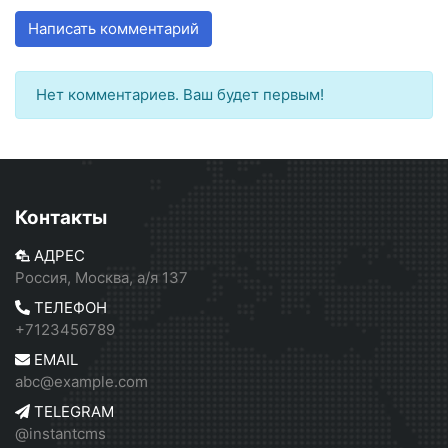
Написать комментарий
Нет комментариев. Ваш будет первым!
Контакты
АДРЕС
Россия, Москва, а/я 137
ТЕЛЕФОН
+7123456789
EMAIL
abc@example.com
TELEGRAM
@instantcms