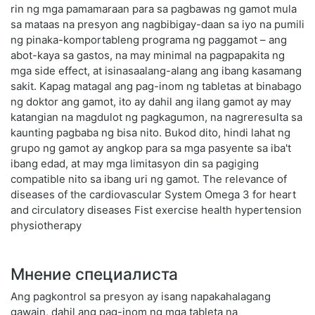
rin ng mga pamamaraan para sa pagbawas ng gamot mula
sa mataas na presyon ang nagbibigay-daan sa iyo na pumili
ng pinaka-komportableng programa ng paggamot – ang
abot-kaya sa gastos, na may minimal na pagpapakita ng
mga side effect, at isinasaalang-alang ang ibang kasamang
sakit. Kapag matagal ang pag-inom ng tabletas at binabago
ng doktor ang gamot, ito ay dahil ang ilang gamot ay may
katangian na magdulot ng pagkagumon, na nagreresulta sa
kaunting pagbaba ng bisa nito. Bukod dito, hindi lahat ng
grupo ng gamot ay angkop para sa mga pasyente sa iba't
ibang edad, at may mga limitasyon din sa pagiging
compatible nito sa ibang uri ng gamot. The relevance of
diseases of the cardiovascular System Omega 3 for heart
and circulatory diseases Fist exercise health hypertension
physiotherapy
Мнение специалиста
Ang pagkontrol sa presyon ay isang napakahalagang
gawain, dahil ang pag-inom ng mga tableta na