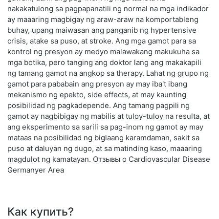
nakakatulong sa pagpapanatili ng normal na mga indikador
ay maaaring magbigay ng araw-araw na komportableng
buhay, upang maiwasan ang panganib ng hypertensive
crisis, atake sa puso, at stroke. Ang mga gamot para sa
kontrol ng presyon ay medyo malawakang makukuha sa
mga botika, pero tanging ang doktor lang ang makakapili
ng tamang gamot na angkop sa therapy. Lahat ng grupo ng
gamot para pababain ang presyon ay may iba't ibang
mekanismo ng epekto, side effects, at may kaunting
posibilidad ng pagkadepende. Ang tamang pagpili ng
gamot ay nagbibigay ng mabilis at tuloy-tuloy na resulta, at
ang eksperimento sa sarili sa pag-inom ng gamot ay may
mataas na posibilidad ng biglaang karamdaman, sakit sa
puso at daluyan ng dugo, at sa matinding kaso, maaaring
magdulot ng kamatayan. Отзывы о Cardiovascular Disease
Germanyer Area
Как купить?