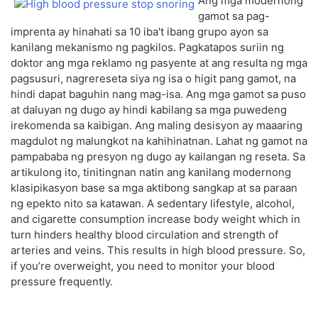
Ang mga modernong
gamot sa pag-
imprenta ay hinahati sa 10 iba't ibang grupo ayon sa
kanilang mekanismo ng pagkilos. Pagkatapos suriin ng
doktor ang mga reklamo ng pasyente at ang resulta ng mga
pagsusuri, nagrereseta siya ng isa o higit pang gamot, na
hindi dapat baguhin nang mag-isa. Ang mga gamot sa puso
at daluyan ng dugo ay hindi kabilang sa mga puwedeng
irekomenda sa kaibigan. Ang maling desisyon ay maaaring
magdulot ng malungkot na kahihinatnan. Lahat ng gamot na
pampababa ng presyon ng dugo ay kailangan ng reseta. Sa
artikulong ito, tinitingnan natin ang kanilang modernong
klasipikasyon base sa mga aktibong sangkap at sa paraan
ng epekto nito sa katawan. A sedentary lifestyle, alcohol,
and cigarette consumption increase body weight which in
turn hinders healthy blood circulation and strength of
arteries and veins. This results in high blood pressure. So,
if you’re overweight, you need to monitor your blood
pressure frequently.