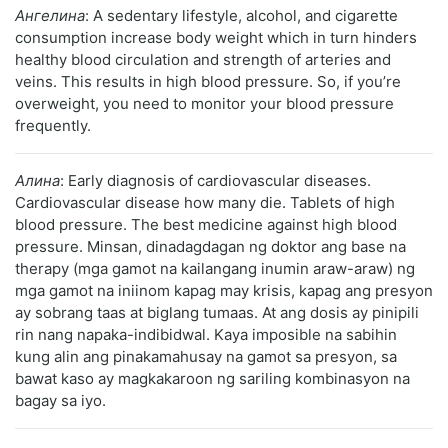
Ангелина
: A sedentary lifestyle, alcohol, and cigarette
consumption increase body weight which in turn hinders
healthy blood circulation and strength of arteries and
veins. This results in high blood pressure. So, if you’re
overweight, you need to monitor your blood pressure
frequently.
Алина
: Early diagnosis of cardiovascular diseases.
Cardiovascular disease how many die. Tablets of high
blood pressure. The best medicine against high blood
pressure. Minsan, dinadagdagan ng doktor ang base na
therapy (mga gamot na kailangang inumin araw-araw) ng
mga gamot na iniinom kapag may krisis, kapag ang presyon
ay sobrang taas at biglang tumaas. At ang dosis ay pinipili
rin nang napaka-indibidwal. Kaya imposible na sabihin
kung alin ang pinakamahusay na gamot sa presyon, sa
bawat kaso ay magkakaroon ng sariling kombinasyon na
bagay sa iyo.