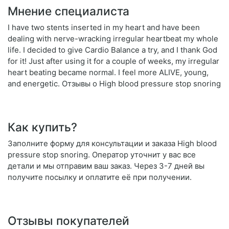
Мнение специалиста
I have two stents inserted in my heart and have been
dealing with nerve-wracking irregular heartbeat my whole
life. I decided to give Cardio Balance a try, and I thank God
for it! Just after using it for a couple of weeks, my irregular
heart beating became normal. I feel more ALIVE, young,
and energetic. Отзывы о High blood pressure stop snoring
Как купить?
Заполните форму для консультации и заказа High blood
pressure stop snoring. Оператор уточнит у вас все
детали и мы отправим ваш заказ. Через 3-7 дней вы
получите посылку и оплатите её при получении.
Отзывы покупателей