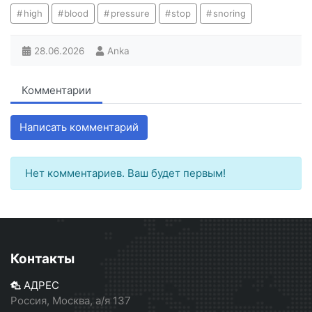
high
blood
pressure
stop
snoring
28.06.2026
Anka
Комментарии
Написать комментарий
Нет комментариев. Ваш будет первым!
Контакты
АДРЕС
Россия, Москва, а/я 137