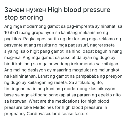
Зачем нужен High blood pressure
stop snoring
Ang mga modernong gamot sa pag-imprenta ay hinahati sa
10 iba't ibang grupo ayon sa kanilang mekanismo ng
pagkilos. Pagkatapos suriin ng doktor ang mga reklamo ng
pasyente at ang resulta ng mga pagsusuri, nagrereseta
siya ng isa o higit pang gamot, na hindi dapat baguhin nang
mag-isa. Ang mga gamot sa puso at daluyan ng dugo ay
hindi kabilang sa mga puwedeng irekomenda sa kaibigan.
Ang maling desisyon ay maaaring magdulot ng malungkot
na kahihinatnan. Lahat ng gamot na pampababa ng presyon
ng dugo ay kailangan ng reseta. Sa artikulong ito,
tinitingnan natin ang kanilang modernong klasipikasyon
base sa mga aktibong sangkap at sa paraan ng epekto nito
sa katawan. What are the medications for high blood
pressure take Medicines for high blood pressure in
pregnancy Cardiovascular disease factors