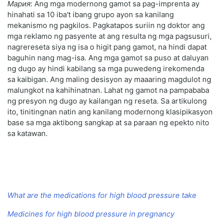
Мария
: Ang mga modernong gamot sa pag-imprenta ay
hinahati sa 10 iba't ibang grupo ayon sa kanilang
mekanismo ng pagkilos. Pagkatapos suriin ng doktor ang
mga reklamo ng pasyente at ang resulta ng mga pagsusuri,
nagrereseta siya ng isa o higit pang gamot, na hindi dapat
baguhin nang mag-isa. Ang mga gamot sa puso at daluyan
ng dugo ay hindi kabilang sa mga puwedeng irekomenda
sa kaibigan. Ang maling desisyon ay maaaring magdulot ng
malungkot na kahihinatnan. Lahat ng gamot na pampababa
ng presyon ng dugo ay kailangan ng reseta. Sa artikulong
ito, tinitingnan natin ang kanilang modernong klasipikasyon
base sa mga aktibong sangkap at sa paraan ng epekto nito
sa katawan.
What are the medications for high blood pressure take
Medicines for high blood pressure in pregnancy