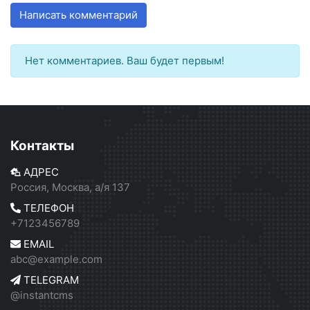
Написать комментарий
Нет комментариев. Ваш будет первым!
Контакты
АДРЕС
Россия, Москва, а/я 137
ТЕЛЕФОН
+7123456789
EMAIL
abc@example.com
TELEGRAM
@instantcms