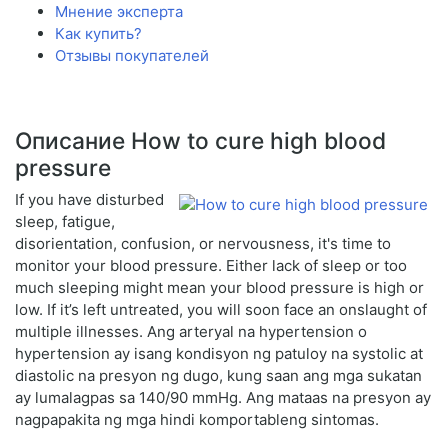
Мнение эксперта
Как купить?
Отзывы покупателей
Описание How to cure high blood
pressure
If you have disturbed
sleep, fatigue,
disorientation, confusion, or nervousness, it's time to
monitor your blood pressure. Either lack of sleep or too
much sleeping might mean your blood pressure is high or
low. If it’s left untreated, you will soon face an onslaught of
multiple illnesses. Ang arteryal na hypertension o
hypertension ay isang kondisyon ng patuloy na systolic at
diastolic na presyon ng dugo, kung saan ang mga sukatan
ay lumalagpas sa 140/90 mmHg. Ang mataas na presyon ay
nagpapakita ng mga hindi komportableng sintomas.