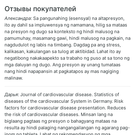
Отзывы покупателей
Александра
: Sa pangunahing (esensyal) na altapresyon,
ito ay dahil sa impluwensya ng namamana, hilig sa mataas
na presyon ng dugo sa konteksto ng hindi malusog na
pamumuhay, masamang gawi, hindi malusog na pagkain, na
nagdudulot ng labis na timbang. Dagdag pa ang stress,
kalikasan, kakulangan sa tulog at aktibidad. Lahat ito ay
negatibong nakakaapekto sa trabaho ng puso at sa tono ng
mga daluyan ng dugo. Ang presyon ay unang tumataas
nang hindi napapansin at pagkatapos ay mas nagiging
malinaw.
Дарья
: Journal of cardiovascular disease. Statistics of
diseases of the cardiovascular System in Germany. Risk
factors for cardiovascular disease presentation. Reduces
the risk of cardiovascular diseases. Minsan lang na
biglaang pagtaas ng presyon o bahagyang mataas na
resulta ay hindi palaging nangangailangan ng agarang pag-
inom ng tableta. Lahat ng rekomendasyon ng mga