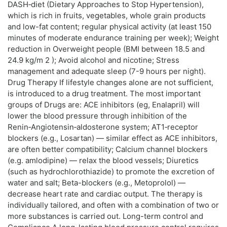
DASH‑diet (Dietary Approaches to Stop Hypertension),
which is rich in fruits, vegetables, whole grain products
and low-fat content; regular physical activity (at least 150
minutes of moderate endurance training per week); Weight
reduction in Overweight people (BMI between 18.5 and
24.9 kg/m 2 ); Avoid alcohol and nicotine; Stress
management and adequate sleep (7-9 hours per night).
Drug Therapy If lifestyle changes alone are not sufficient,
is introduced to a drug treatment. The most important
groups of Drugs are: ACE inhibitors (eg, Enalapril) will
lower the blood pressure through inhibition of the
Renin‑Angiotensin‑aldosterone system; AT1‑receptor
blockers (e.g., Losartan) — similar effect as ACE inhibitors,
are often better compatibility; Calcium channel blockers
(e.g. amlodipine) — relax the blood vessels; Diuretics
(such as hydrochlorothiazide) to promote the excretion of
water and salt; Beta-blockers (e.g., Metoprolol) —
decrease heart rate and cardiac output. The therapy is
individually tailored, and often with a combination of two or
more substances is carried out. Long-term control and