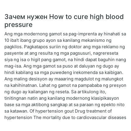
Зачем нужен How to cure high blood
pressure
Ang mga modernong gamot sa pag-imprenta ay hinahati sa
10 iba't ibang grupo ayon sa kanilang mekanismo ng
pagkilos. Pagkatapos suriin ng doktor ang mga reklamo ng
pasyente at ang resulta ng mga pagsusuri, nagrereseta
siya ng isa o higit pang gamot, na hindi dapat baguhin nang
mag-isa. Ang mga gamot sa puso at daluyan ng dugo ay
hindi kabilang sa mga puwedeng irekomenda sa kaibigan.
Ang maling desisyon ay maaaring magdulot ng malungkot
na kahihinatnan. Lahat ng gamot na pampababa ng presyon
ng dugo ay kailangan ng reseta. Sa artikulong ito,
tinitingnan natin ang kanilang modernong klasipikasyon
base sa mga aktibong sangkap at sa paraan ng epekto nito
sa katawan. Of hypertension gout Drug treatment of
hypertension The mortality due to cardiovascular diseases