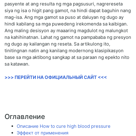
pasyente at ang resulta ng mga pagsusuri, nagrereseta
siya ng isa o higit pang gamot, na hindi dapat baguhin nang
mag-isa. Ang mga gamot sa puso at daluyan ng dugo ay
hindi kabilang sa mga puwedeng irekomenda sa kaibigan.
Ang maling desisyon ay maaaring magdulot ng malungkot
na kahihinatnan. Lahat ng gamot na pampababa ng presyon
ng dugo ay kailangan ng reseta. Sa artikulong ito,
tinitingnan natin ang kanilang modernong klasipikasyon
base sa mga aktibong sangkap at sa paraan ng epekto nito
sa katawan.
>>> ПЕРЕЙТИ НА ОФИЦИАЛЬНЫЙ САЙТ <<<
Оглавление
Описание How to cure high blood pressure
Эффект от применения