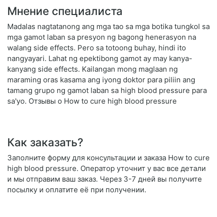
Мнение специалиста
Madalas nagtatanong ang mga tao sa mga botika tungkol sa
mga gamot laban sa presyon ng bagong henerasyon na
walang side effects. Pero sa totoong buhay, hindi ito
nangyayari. Lahat ng epektibong gamot ay may kanya-
kanyang side effects. Kailangan mong maglaan ng
maraming oras kasama ang iyong doktor para piliin ang
tamang grupo ng gamot laban sa high blood pressure para
sa'yo. Отзывы о How to cure high blood pressure
Как заказать?
Заполните форму для консультации и заказа How to cure
high blood pressure. Оператор уточнит у вас все детали
и мы отправим ваш заказ. Через 3-7 дней вы получите
посылку и оплатите её при получении.