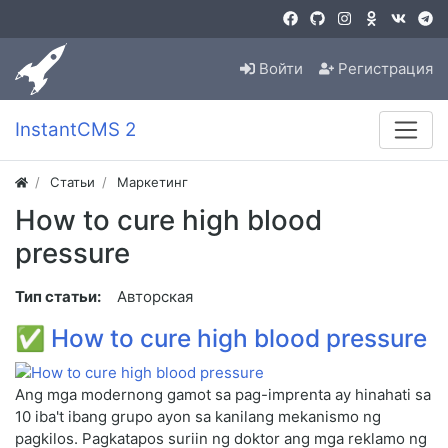
Войти
Регистрация
InstantCMS 2
Статьи
Маркетинг
How to cure high blood
pressure
Тип статьи:
Авторская
✅
How to cure high blood pressure
Ang mga modernong gamot sa pag-imprenta ay hinahati sa
10 iba't ibang grupo ayon sa kanilang mekanismo ng
pagkilos. Pagkatapos suriin ng doktor ang mga reklamo ng