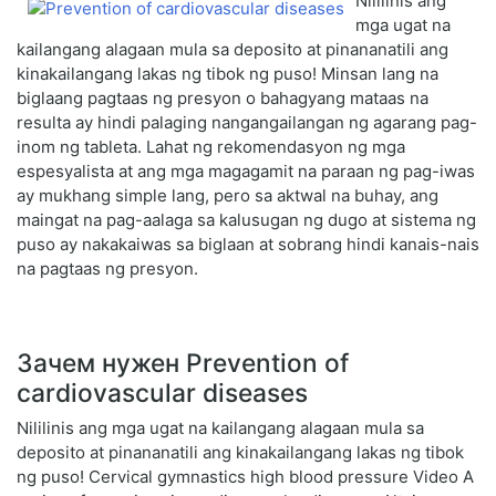
Nililinis ang
mga ugat na
kailangang alagaan mula sa deposito at pinananatili ang
kinakailangang lakas ng tibok ng puso! Minsan lang na
biglaang pagtaas ng presyon o bahagyang mataas na
resulta ay hindi palaging nangangailangan ng agarang pag-
inom ng tableta. Lahat ng rekomendasyon ng mga
espesyalista at ang mga magagamit na paraan ng pag-iwas
ay mukhang simple lang, pero sa aktwal na buhay, ang
maingat na pag-aalaga sa kalusugan ng dugo at sistema ng
puso ay nakakaiwas sa biglaan at sobrang hindi kanais-nais
na pagtaas ng presyon.
Зачем нужен Prevention of
cardiovascular diseases
Nililinis ang mga ugat na kailangang alagaan mula sa
deposito at pinananatili ang kinakailangang lakas ng tibok
ng puso! Cervical gymnastics high blood pressure Video A