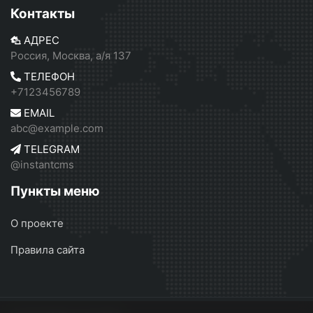
Контакты
АДРЕС
Россия, Москва, а/я 137
ТЕЛЕФОН
+7123456789
EMAIL
abc@example.com
TELEGRAM
@instantcms
Пункты меню
О проекте
Правила сайта