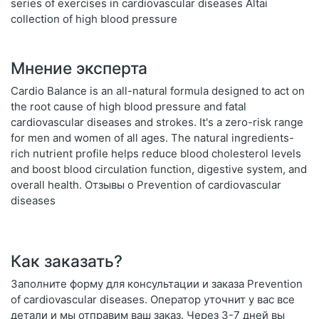
series of exercises in cardiovascular diseases Altai
collection of high blood pressure
Мнение эксперта
Cardio Balance is an all-natural formula designed to act on
the root cause of high blood pressure and fatal
cardiovascular diseases and strokes. It's a zero-risk range
for men and women of all ages. The natural ingredients-
rich nutrient profile helps reduce blood cholesterol levels
and boost blood circulation function, digestive system, and
overall health. Отзывы о Prevention of cardiovascular
diseases
Как заказать?
Заполните форму для консультации и заказа Prevention
of cardiovascular diseases. Оператор уточнит у вас все
детали и мы отправим ваш заказ. Через 3-7 дней вы