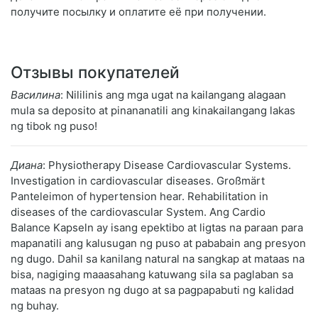
получите посылку и оплатите её при получении.
Отзывы покупателей
Василина
: Nililinis ang mga ugat na kailangang alagaan
mula sa deposito at pinananatili ang kinakailangang lakas
ng tibok ng puso!
Диана
: Physiotherapy Disease Cardiovascular Systems.
Investigation in cardiovascular diseases. Großmärt
Panteleimon of hypertension hear. Rehabilitation in
diseases of the cardiovascular System. Ang Cardio
Balance Kapseln ay isang epektibo at ligtas na paraan para
mapanatili ang kalusugan ng puso at pababain ang presyon
ng dugo. Dahil sa kanilang natural na sangkap at mataas na
bisa, nagiging maaasahang katuwang sila sa paglaban sa
mataas na presyon ng dugo at sa pagpapabuti ng kalidad
ng buhay.