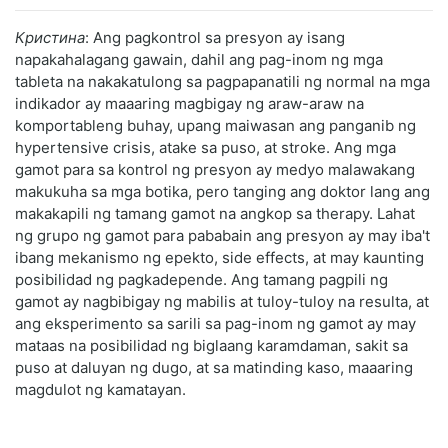
Кристина
: Ang pagkontrol sa presyon ay isang
napakahalagang gawain, dahil ang pag-inom ng mga
tableta na nakakatulong sa pagpapanatili ng normal na mga
indikador ay maaaring magbigay ng araw-araw na
komportableng buhay, upang maiwasan ang panganib ng
hypertensive crisis, atake sa puso, at stroke. Ang mga
gamot para sa kontrol ng presyon ay medyo malawakang
makukuha sa mga botika, pero tanging ang doktor lang ang
makakapili ng tamang gamot na angkop sa therapy. Lahat
ng grupo ng gamot para pababain ang presyon ay may iba't
ibang mekanismo ng epekto, side effects, at may kaunting
posibilidad ng pagkadepende. Ang tamang pagpili ng
gamot ay nagbibigay ng mabilis at tuloy-tuloy na resulta, at
ang eksperimento sa sarili sa pag-inom ng gamot ay may
mataas na posibilidad ng biglaang karamdaman, sakit sa
puso at daluyan ng dugo, at sa matinding kaso, maaaring
magdulot ng kamatayan.