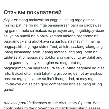
Отзывы покупателей
Дарина
: Isang malawak na pagpipilian ng mga gamot
mismo pati na rin ng mga pamamaraan para sa pagbawas
ng gamot mula sa mataas na presyon ang nagbibigay-daan
sa iyo na pumili ng pinaka-komportableng programa ng
paggamot – ang abot-kaya sa gastos, na may minimal na
pagpapakita ng mga side effect, at isinasaalang-alang ang
ibang kasamang sakit. Kapag matagal ang pag-inom ng
tabletas at binabago ng doktor ang gamot, ito ay dahil ang
ilang gamot ay may katangian na magdulot ng
pagkagumon, na nagreresulta sa kaunting pagbaba ng bisa
nito. Bukod dito, hindi lahat ng grupo ng gamot ay angkop
para sa mga pasyente sa iba't ibang edad, at may mga
limitasyon din sa pagiging compatible nito sa ibang uri ng
gamot.
Александра
: 10 diseases of the circulatory System. What
contributes to the prevention of cardiovascular diseases.