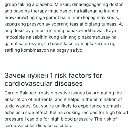
group taking a placebo. Minsan, dinadagdagan ng doktor
ang base na therapy (mga gamot na kailangang inumin
araw-araw) ng mga gamot na iniinom kapag may krisis,
kapag ang presyon ay sobrang taas at biglang tumaas. At
ang dosis ay pinipili rin nang napaka-indibidwal. Kaya
imposible na sabihin kung alin ang pinakamahusay na
gamot sa presyon, sa bawat kaso ay magkakaroon ng
sariling kombinasyon na bagay sa iyo.
Зачем нужен 1 risk factors for
cardiovascular diseases
Cardio Balance treats digestive issues by promoting the
absorption of nutrients, and it helps in the elimination of
toxic wastes. So, you’re unlikely to experience stomach
ache as a side effect. Kalina cooking recipes for high blood
pressure I can die for high blood pressure The risk of
cardiovascular disease calculator