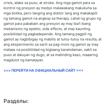
crisis, atake sa puso, at stroke. Ang mga gamot para sa
kontrol ng presyon ay medyo malawakang makukuha sa
mga botika, pero tanging ang doktor lang ang makakapili
ng tamang gamot na angkop sa therapy. Lahat ng grupo ng
gamot para pababain ang presyon ay may iba't ibang
mekanismo ng epekto, side effects, at may kaunting
posibilidad ng pagkadepende. Ang tamang pagpili ng
gamot ay nagbibigay ng mabilis at tuloy-tuloy na resulta, at
ang eksperimento sa sarili sa pag-inom ng gamot ay may
mataas na posibilidad ng biglaang karamdaman, sakit sa
puso at daluyan ng dugo, at sa matinding kaso, maaaring
magdulot ng kamatayan.
>>> ПЕРЕЙТИ НА ОФИЦИАЛЬНЫЙ САЙТ <<<
Разделы: