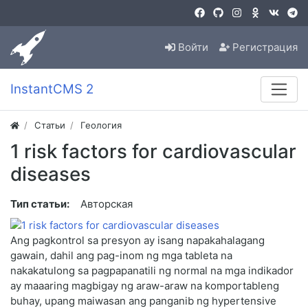
Войти
Регистрация
InstantCMS 2
Статьи
Геология
1 risk factors for cardiovascular
diseases
Тип статьи:
Авторская
Ang pagkontrol sa presyon ay isang napakahalagang
gawain, dahil ang pag-inom ng mga tableta na
nakakatulong sa pagpapanatili ng normal na mga indikador
ay maaaring magbigay ng araw-araw na komportableng
buhay, upang maiwasan ang panganib ng hypertensive