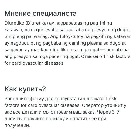
Мнение специалиста
Diuretiko (Diuretika) ay nagpapataas ng pag-ihi ng
katawan, na nagreresulta sa pagbaba ng presyon ng dugo.
Simpleng paliwanag: Ang tuloy-tuloy na pag-ihi ng katawan
ay nagdudulot ng pagbaba ng dami ng plasma sa dugo at
sa gayon ay mas kaunting likido sa mga ugat — bumababa
ang presyon sa mga pader ng ugat. Отзывы о 1 risk factors
for cardiovascular diseases
Как купить?
Заполните форму для консультации и заказа 1 risk
factors for cardiovascular diseases. Оператор уточнит у
вас все детали и мы отправим ваш заказ. Через 3-7
дней вы получите посылку и оплатите её при
получении.