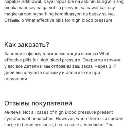
napaka-indibidwal. Kaya imposible na sabihin kung alin ang
pinakamahusay na gamot sa presyon, sa bawat kaso ay
magkakaroon ng sariling kombinasyon na bagay sa iyo.
Отзывы о What effective pills for high blood pressure
Как заказать?
Заполните форму для консультации и заказа What
effective pills for high blood pressure. Оператор уточнит
у вас все детали и мы отправим ваш заказ. Через 3-7
дней вы получите посылку и оплатите её при
получении.
Отзывы покупателей
Милена
: Not all cases of high Blood pressure present
symptoms of headaches. However, when there is a sudden
surge in blood pressure, it can cause a headache. The