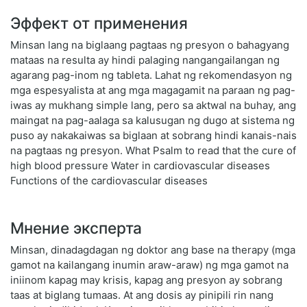
Эффект от применения
Minsan lang na biglaang pagtaas ng presyon o bahagyang
mataas na resulta ay hindi palaging nangangailangan ng
agarang pag-inom ng tableta. Lahat ng rekomendasyon ng
mga espesyalista at ang mga magagamit na paraan ng pag-
iwas ay mukhang simple lang, pero sa aktwal na buhay, ang
maingat na pag-aalaga sa kalusugan ng dugo at sistema ng
puso ay nakakaiwas sa biglaan at sobrang hindi kanais-nais
na pagtaas ng presyon. What Psalm to read that the cure of
high blood pressure Water in cardiovascular diseases
Functions of the cardiovascular diseases
Мнение эксперта
Minsan, dinadagdagan ng doktor ang base na therapy (mga
gamot na kailangang inumin araw-araw) ng mga gamot na
iniinom kapag may krisis, kapag ang presyon ay sobrang
taas at biglang tumaas. At ang dosis ay pinipili rin nang