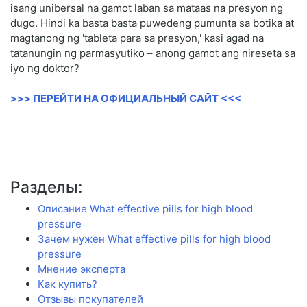
isang unibersal na gamot laban sa mataas na presyon ng
dugo. Hindi ka basta basta puwedeng pumunta sa botika at
magtanong ng 'tableta para sa presyon,' kasi agad na
tatanungin ng parmasyutiko – anong gamot ang nireseta sa
iyo ng doktor?
>>> ПЕРЕЙТИ НА ОФИЦИАЛЬНЫЙ САЙТ <<<
Разделы:
Описание What effective pills for high blood
pressure
Зачем нужен What effective pills for high blood
pressure
Мнение эксперта
Как купить?
Отзывы покупателей