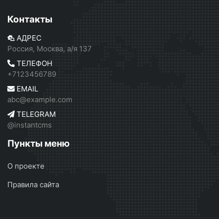
Контакты
АДРЕС
Россия, Москва, а/я 137
ТЕЛЕФОН
+7123456789
EMAIL
abc@example.com
TELEGRAM
@instantcms
Пункты меню
О проекте
Правила сайта