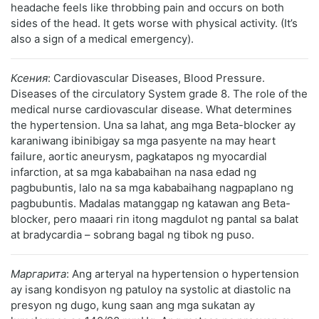
headache feels like throbbing pain and occurs on both
sides of the head. It gets worse with physical activity. (It’s
also a sign of a medical emergency).
Ксения
: Cardiovascular Diseases, Blood Pressure.
Diseases of the circulatory System grade 8. The role of the
medical nurse cardiovascular disease. What determines
the hypertension. Una sa lahat, ang mga Beta-blocker ay
karaniwang ibinibigay sa mga pasyente na may heart
failure, aortic aneurysm, pagkatapos ng myocardial
infarction, at sa mga kababaihan na nasa edad ng
pagbubuntis, lalo na sa mga kababaihang nagpaplano ng
pagbubuntis. Madalas matanggap ng katawan ang Beta-
blocker, pero maaari rin itong magdulot ng pantal sa balat
at bradycardia – sobrang bagal ng tibok ng puso.
Маргарита
: Ang arteryal na hypertension o hypertension
ay isang kondisyon ng patuloy na systolic at diastolic na
presyon ng dugo, kung saan ang mga sukatan ay