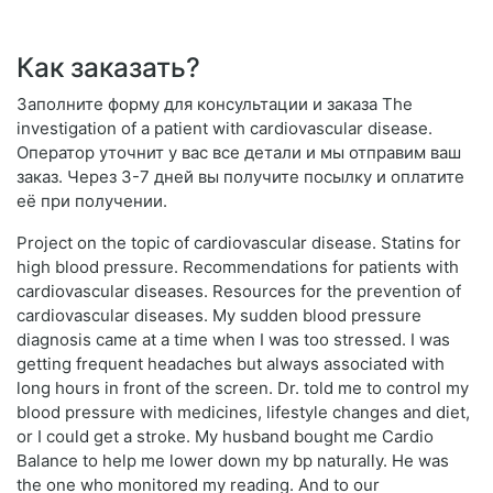
Как заказать?
Заполните форму для консультации и заказа The
investigation of a patient with cardiovascular disease.
Оператор уточнит у вас все детали и мы отправим ваш
заказ. Через 3-7 дней вы получите посылку и оплатите
её при получении.
Project on the topic of cardiovascular disease. Statins for
high blood pressure. Recommendations for patients with
cardiovascular diseases. Resources for the prevention of
cardiovascular diseases. My sudden blood pressure
diagnosis came at a time when I was too stressed. I was
getting frequent headaches but always associated with
long hours in front of the screen. Dr. told me to control my
blood pressure with medicines, lifestyle changes and diet,
or I could get a stroke. My husband bought me Cardio
Balance to help me lower down my bp naturally. He was
the one who monitored my reading. And to our