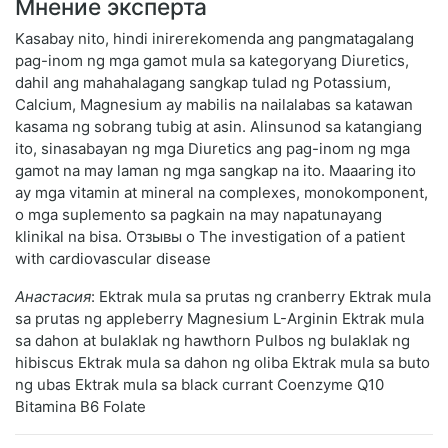
Мнение эксперта
Kasabay nito, hindi inirerekomenda ang pangmatagalang
pag-inom ng mga gamot mula sa kategoryang Diuretics,
dahil ang mahahalagang sangkap tulad ng Potassium,
Calcium, Magnesium ay mabilis na nailalabas sa katawan
kasama ng sobrang tubig at asin. Alinsunod sa katangiang
ito, sinasabayan ng mga Diuretics ang pag-inom ng mga
gamot na may laman ng mga sangkap na ito. Maaaring ito
ay mga vitamin at mineral na complexes, monokomponent,
o mga suplemento sa pagkain na may napatunayang
klinikal na bisa. Отзывы о The investigation of a patient
with cardiovascular disease
Анастасия
: Ektrak mula sa prutas ng cranberry Ektrak mula
sa prutas ng appleberry Magnesium L-Arginin Ektrak mula
sa dahon at bulaklak ng hawthorn Pulbos ng bulaklak ng
hibiscus Ektrak mula sa dahon ng oliba Ektrak mula sa buto
ng ubas Ektrak mula sa black currant Coenzyme Q10
Bitamina B6 Folate