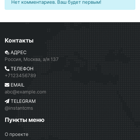
Нет комментариев. Ваш будет первым!
Контакты
АДРЕС
Россия, Москва, а/я 137
ТЕЛЕФОН
+7123456789
EMAIL
abc@example.com
TELEGRAM
@instantcms
Пункты меню
О проекте