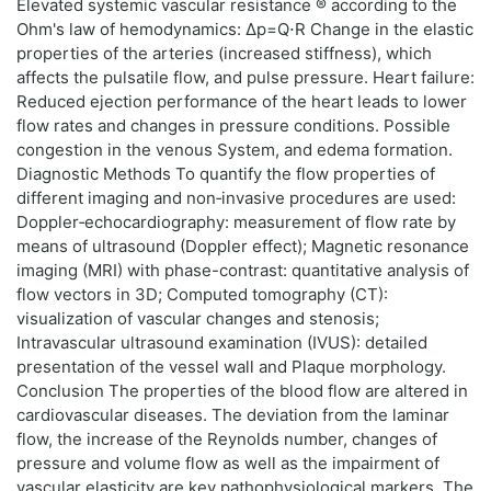
Elevated systemic vascular resistance ® according to the
Ohm's law of hemodynamics: Δp=Q⋅R Change in the elastic
properties of the arteries (increased stiffness), which
affects the pulsatile flow, and pulse pressure. Heart failure:
Reduced ejection performance of the heart leads to lower
flow rates and changes in pressure conditions. Possible
congestion in the venous System, and edema formation.
Diagnostic Methods To quantify the flow properties of
different imaging and non‑invasive procedures are used:
Doppler‑echocardiography: measurement of flow rate by
means of ultrasound (Doppler effect); Magnetic resonance
imaging (MRI) with phase-contrast: quantitative analysis of
flow vectors in 3D; Computed tomography (CT):
visualization of vascular changes and stenosis;
Intravascular ultrasound examination (IVUS): detailed
presentation of the vessel wall and Plaque morphology.
Conclusion The properties of the blood flow are altered in
cardiovascular diseases. The deviation from the laminar
flow, the increase of the Reynolds number, changes of
pressure and volume flow as well as the impairment of
vascular elasticity are key pathophysiological markers. The