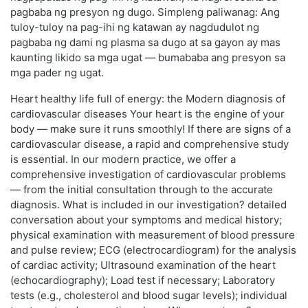
pagbaba ng presyon ng dugo. Simpleng paliwanag: Ang
tuloy-tuloy na pag-ihi ng katawan ay nagdudulot ng
pagbaba ng dami ng plasma sa dugo at sa gayon ay mas
kaunting likido sa mga ugat — bumababa ang presyon sa
mga pader ng ugat.
Heart healthy life full of energy: the Modern diagnosis of
cardiovascular diseases Your heart is the engine of your
body — make sure it runs smoothly! If there are signs of a
cardiovascular disease, a rapid and comprehensive study
is essential. In our modern practice, we offer a
comprehensive investigation of cardiovascular problems
— from the initial consultation through to the accurate
diagnosis. What is included in our investigation? detailed
conversation about your symptoms and medical history;
physical examination with measurement of blood pressure
and pulse review; ECG (electrocardiogram) for the analysis
of cardiac activity; Ultrasound examination of the heart
(echocardiography); Load test if necessary; Laboratory
tests (e.g., cholesterol and blood sugar levels); individual