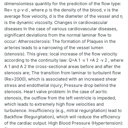
dimensionless quantity for the prediction of the flow type:
Re= η ρ⋅v⋅d , where ρ is the density of the blood, v is the
average flow velocity, d is the diameter of the vessel and η
is the dynamic viscosity. Changes in cardiovascular
diseases In the case of various cardiovascular diseases,
significant deviations from the normal laminar flow to
occur: Atherosclerosis: The formation of Plaques in the
arteries leads to a narrowing of the vessel lumen
(stenosis). This gives: local increase of the flow velocity
according to the continuity law: Q=A 1 ⋅v 1 =A 2 ⋅v 2 , where
A 1 and A 2 the cross-sectional areas before and after the
stenosis are; The transition from laminar to turbulent flow
(Re>2000), which is associated with an increased shear
stress and endothelial injury; Pressure drop behind the
stenosis. Heart valve problem: In the case of aortic
stenosis, the outflow from the left ventricle is impeded,
which leads to extremely high flow velocities and
turbulence. Insufficiency (e.g., mitral regurgitation) lead to
Backflow (Regurgitation), which will reduce the efficiency
of the cardiac output. High Blood Pressure (Hypertension):