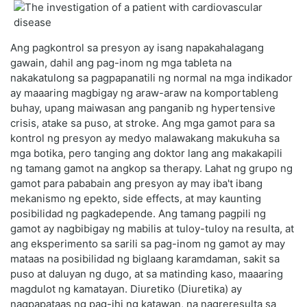
Ang pagkontrol sa presyon ay isang napakahalagang
gawain, dahil ang pag-inom ng mga tableta na
nakakatulong sa pagpapanatili ng normal na mga indikador
ay maaaring magbigay ng araw-araw na komportableng
buhay, upang maiwasan ang panganib ng hypertensive
crisis, atake sa puso, at stroke. Ang mga gamot para sa
kontrol ng presyon ay medyo malawakang makukuha sa
mga botika, pero tanging ang doktor lang ang makakapili
ng tamang gamot na angkop sa therapy. Lahat ng grupo ng
gamot para pababain ang presyon ay may iba't ibang
mekanismo ng epekto, side effects, at may kaunting
posibilidad ng pagkadepende. Ang tamang pagpili ng
gamot ay nagbibigay ng mabilis at tuloy-tuloy na resulta, at
ang eksperimento sa sarili sa pag-inom ng gamot ay may
mataas na posibilidad ng biglaang karamdaman, sakit sa
puso at daluyan ng dugo, at sa matinding kaso, maaaring
magdulot ng kamatayan. Diuretiko (Diuretika) ay
nagpapataas ng pag-ihi ng katawan, na nagreresulta sa