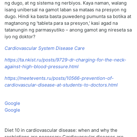
ng dugo, at ng sistema ng nerbiyos. Kaya naman, walang
isang unibersal na gamot laban sa mataas na presyon ng
dugo. Hindi ka basta basta puwedeng pumunta sa botika at
magtanong ng 'tableta para sa presyon,' kasi agad na
tatanungin ng parmasyutiko – anong gamot ang nireseta sa
iyo ng doktor?
Cardiovascular System Disease Care
https://ta.nkist.ru/posts/9729-dr-charging-for-the-neck-
against-high-blood-pressure.html
https://meetevents.ru/posts/10566-prevention-of-
cardiovascular-disease-at-students-to-doctors.html
Google
Google
Diet 10 in cardiovascular disease: when and why the
restrictions are necessary Cardiovascular diseases are