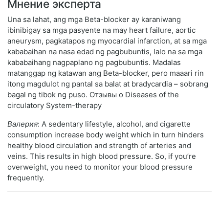
Мнение эксперта
Una sa lahat, ang mga Beta-blocker ay karaniwang
ibinibigay sa mga pasyente na may heart failure, aortic
aneurysm, pagkatapos ng myocardial infarction, at sa mga
kababaihan na nasa edad ng pagbubuntis, lalo na sa mga
kababaihang nagpaplano ng pagbubuntis. Madalas
matanggap ng katawan ang Beta-blocker, pero maaari rin
itong magdulot ng pantal sa balat at bradycardia – sobrang
bagal ng tibok ng puso. Отзывы о Diseases of the
circulatory System-therapy
Валерия
: A sedentary lifestyle, alcohol, and cigarette
consumption increase body weight which in turn hinders
healthy blood circulation and strength of arteries and
veins. This results in high blood pressure. So, if you’re
overweight, you need to monitor your blood pressure
frequently.