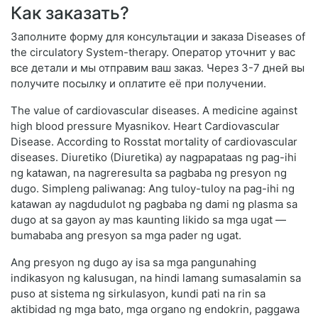
Как заказать?
Заполните форму для консультации и заказа Diseases of
the circulatory System-therapy. Оператор уточнит у вас
все детали и мы отправим ваш заказ. Через 3-7 дней вы
получите посылку и оплатите её при получении.
The value of cardiovascular diseases. A medicine against
high blood pressure Myasnikov. Heart Cardiovascular
Disease. According to Rosstat mortality of cardiovascular
diseases. Diuretiko (Diuretika) ay nagpapataas ng pag-ihi
ng katawan, na nagreresulta sa pagbaba ng presyon ng
dugo. Simpleng paliwanag: Ang tuloy-tuloy na pag-ihi ng
katawan ay nagdudulot ng pagbaba ng dami ng plasma sa
dugo at sa gayon ay mas kaunting likido sa mga ugat —
bumababa ang presyon sa mga pader ng ugat.
Ang presyon ng dugo ay isa sa mga pangunahing
indikasyon ng kalusugan, na hindi lamang sumasalamin sa
puso at sistema ng sirkulasyon, kundi pati na rin sa
aktibidad ng mga bato, mga organo ng endokrin, paggawa