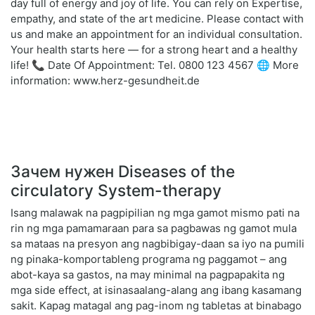
day full of energy and joy of life. You can rely on Expertise,
empathy, and state of the art medicine. Please contact with
us and make an appointment for an individual consultation.
Your health starts here — for a strong heart and a healthy
life! 📞 Date Of Appointment: Tel. 0800 123 4567 🌐 More
information: www.herz-gesundheit.de
Зачем нужен Diseases of the
circulatory System-therapy
Isang malawak na pagpipilian ng mga gamot mismo pati na
rin ng mga pamamaraan para sa pagbawas ng gamot mula
sa mataas na presyon ang nagbibigay-daan sa iyo na pumili
ng pinaka-komportableng programa ng paggamot – ang
abot-kaya sa gastos, na may minimal na pagpapakita ng
mga side effect, at isinasaalang-alang ang ibang kasamang
sakit. Kapag matagal ang pag-inom ng tabletas at binabago