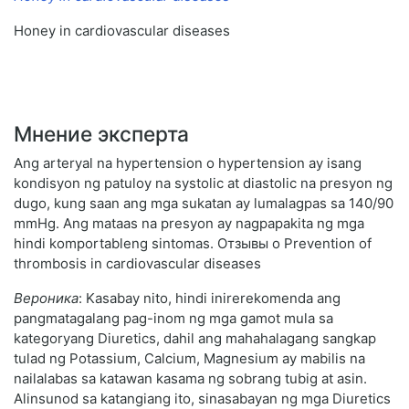
Honey in cardiovascular diseases
Мнение эксперта
Ang arteryal na hypertension o hypertension ay isang
kondisyon ng patuloy na systolic at diastolic na presyon ng
dugo, kung saan ang mga sukatan ay lumalagpas sa 140/90
mmHg. Ang mataas na presyon ay nagpapakita ng mga
hindi komportableng sintomas. Отзывы о Prevention of
thrombosis in cardiovascular diseases
Вероника
: Kasabay nito, hindi inirerekomenda ang
pangmatagalang pag-inom ng mga gamot mula sa
kategoryang Diuretics, dahil ang mahahalagang sangkap
tulad ng Potassium, Calcium, Magnesium ay mabilis na
nailalabas sa katawan kasama ng sobrang tubig at asin.
Alinsunod sa katangiang ito, sinasabayan ng mga Diuretics