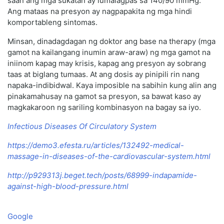
saan ang mga sukatan ay lumalagpas sa 140/90 mmHg.
Ang mataas na presyon ay nagpapakita ng mga hindi
komportableng sintomas.
Minsan, dinadagdagan ng doktor ang base na therapy (mga
gamot na kailangang inumin araw-araw) ng mga gamot na
iniinom kapag may krisis, kapag ang presyon ay sobrang
taas at biglang tumaas. At ang dosis ay pinipili rin nang
napaka-indibidwal. Kaya imposible na sabihin kung alin ang
pinakamahusay na gamot sa presyon, sa bawat kaso ay
magkakaroon ng sariling kombinasyon na bagay sa iyo.
Infectious Diseases Of Circulatory System
https://demo3.efesta.ru/articles/132492-medical-
massage-in-diseases-of-the-cardiovascular-system.html
http://p929313j.beget.tech/posts/68999-indapamide-
against-high-blood-pressure.html
Google