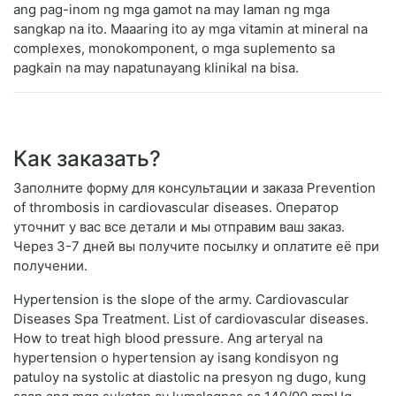
ang pag-inom ng mga gamot na may laman ng mga
sangkap na ito. Maaaring ito ay mga vitamin at mineral na
complexes, monokomponent, o mga suplemento sa
pagkain na may napatunayang klinikal na bisa.
Как заказать?
Заполните форму для консультации и заказа Prevention
of thrombosis in cardiovascular diseases. Оператор
уточнит у вас все детали и мы отправим ваш заказ.
Через 3-7 дней вы получите посылку и оплатите её при
получении.
Hypertension is the slope of the army. Cardiovascular
Diseases Spa Treatment. List of cardiovascular diseases.
How to treat high blood pressure. Ang arteryal na
hypertension o hypertension ay isang kondisyon ng
patuloy na systolic at diastolic na presyon ng dugo, kung