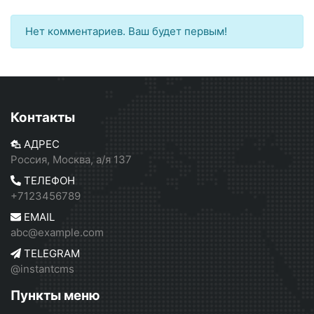
Нет комментариев. Ваш будет первым!
Контакты
АДРЕС
Россия, Москва, а/я 137
ТЕЛЕФОН
+7123456789
EMAIL
abc@example.com
TELEGRAM
@instantcms
Пункты меню