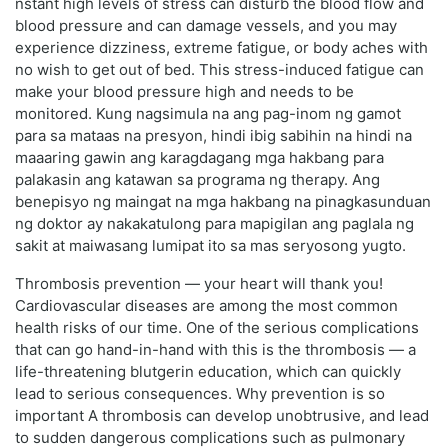
nstant high levels of stress can disturb the blood flow and
blood pressure and can damage vessels, and you may
experience dizziness, extreme fatigue, or body aches with
no wish to get out of bed. This stress-induced fatigue can
make your blood pressure high and needs to be
monitored. Kung nagsimula na ang pag-inom ng gamot
para sa mataas na presyon, hindi ibig sabihin na hindi na
maaaring gawin ang karagdagang mga hakbang para
palakasin ang katawan sa programa ng therapy. Ang
benepisyo ng maingat na mga hakbang na pinagkasunduan
ng doktor ay nakakatulong para mapigilan ang paglala ng
sakit at maiwasang lumipat ito sa mas seryosong yugto.
Thrombosis prevention — your heart will thank you!
Cardiovascular diseases are among the most common
health risks of our time. One of the serious complications
that can go hand-in-hand with this is the thrombosis — a
life-threatening blutgerin education, which can quickly
lead to serious consequences. Why prevention is so
important A thrombosis can develop unobtrusive, and lead
to sudden dangerous complications such as pulmonary