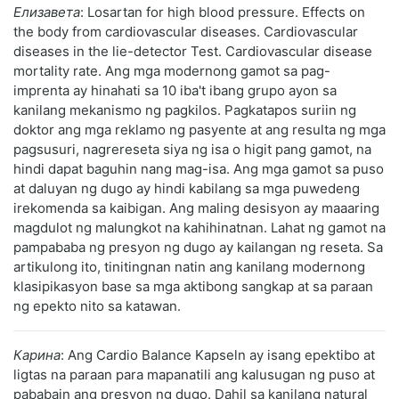
Елизавета
: Losartan for high blood pressure. Effects on
the body from cardiovascular diseases. Cardiovascular
diseases in the lie-detector Test. Cardiovascular disease
mortality rate. Ang mga modernong gamot sa pag-
imprenta ay hinahati sa 10 iba't ibang grupo ayon sa
kanilang mekanismo ng pagkilos. Pagkatapos suriin ng
doktor ang mga reklamo ng pasyente at ang resulta ng mga
pagsusuri, nagrereseta siya ng isa o higit pang gamot, na
hindi dapat baguhin nang mag-isa. Ang mga gamot sa puso
at daluyan ng dugo ay hindi kabilang sa mga puwedeng
irekomenda sa kaibigan. Ang maling desisyon ay maaaring
magdulot ng malungkot na kahihinatnan. Lahat ng gamot na
pampababa ng presyon ng dugo ay kailangan ng reseta. Sa
artikulong ito, tinitingnan natin ang kanilang modernong
klasipikasyon base sa mga aktibong sangkap at sa paraan
ng epekto nito sa katawan.
Карина
: Ang Cardio Balance Kapseln ay isang epektibo at
ligtas na paraan para mapanatili ang kalusugan ng puso at
pababain ang presyon ng dugo. Dahil sa kanilang natural