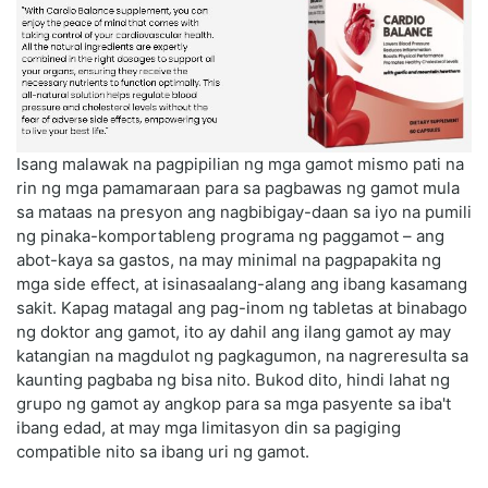
Isang malawak na pagpipilian ng mga gamot mismo pati na
rin ng mga pamamaraan para sa pagbawas ng gamot mula
sa mataas na presyon ang nagbibigay-daan sa iyo na pumili
ng pinaka-komportableng programa ng paggamot – ang
abot-kaya sa gastos, na may minimal na pagpapakita ng
mga side effect, at isinasaalang-alang ang ibang kasamang
sakit. Kapag matagal ang pag-inom ng tabletas at binabago
ng doktor ang gamot, ito ay dahil ang ilang gamot ay may
katangian na magdulot ng pagkagumon, na nagreresulta sa
kaunting pagbaba ng bisa nito. Bukod dito, hindi lahat ng
grupo ng gamot ay angkop para sa mga pasyente sa iba't
ibang edad, at may mga limitasyon din sa pagiging
compatible nito sa ibang uri ng gamot.