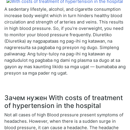
A sedentary lifestyle, alcohol, and cigarette consumption
increase body weight which in turn hinders healthy blood
circulation and strength of arteries and veins. This results
in high blood pressure. So, if you’re overweight, you need
to monitor your blood pressure frequently. Diuretiko
(Diuretika) ay nagpapataas ng pag-ihi ng katawan, na
nagreresulta sa pagbaba ng presyon ng dugo. Simpleng
paliwanag: Ang tuloy-tuloy na pag-ihi ng katawan ay
nagdudulot ng pagbaba ng dami ng plasma sa dugo at sa
gayon ay mas kaunting likido sa mga ugat — bumababa ang
presyon sa mga pader ng ugat.
Зачем нужен With costs of treatment
of hypertension in the hospital
Not all cases of high Blood pressure present symptoms of
headaches. However, when there is a sudden surge in
blood pressure, it can cause a headache. The headache