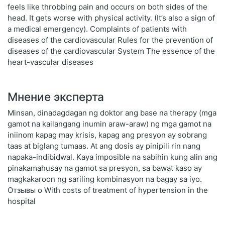
feels like throbbing pain and occurs on both sides of the
head. It gets worse with physical activity. (It’s also a sign of
a medical emergency). Complaints of patients with
diseases of the cardiovascular Rules for the prevention of
diseases of the cardiovascular System The essence of the
heart-vascular diseases
Мнение эксперта
Minsan, dinadagdagan ng doktor ang base na therapy (mga
gamot na kailangang inumin araw-araw) ng mga gamot na
iniinom kapag may krisis, kapag ang presyon ay sobrang
taas at biglang tumaas. At ang dosis ay pinipili rin nang
napaka-indibidwal. Kaya imposible na sabihin kung alin ang
pinakamahusay na gamot sa presyon, sa bawat kaso ay
magkakaroon ng sariling kombinasyon na bagay sa iyo.
Отзывы о With costs of treatment of hypertension in the
hospital