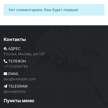
Нет комментариев. Ваш будет первым!
Контакты
АДРЕС
Россия, Москва, а/я 137
ТЕЛЕФОН
+7123456789
EMAIL
abc@example.com
TELEGRAM
@instantcms
Пункты меню