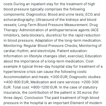
costs During an inpatient stay for the treatment of high
blood pressure typically comprises the following
components: Diagnostics: Blood and urine tests; ECG and
echocardiography; Ultrasound of the kidneys and blood
vessels; Long‑Term Blood Pressure Measurement. Drug
Therapy: Administration of antihypertensive agents (ACE
inhibitors, beta blockers, diuretics) for the rapid reduction
in blood pressure; Adaptation of the long-term medication.
Monitoring: Regular Blood Pressure Checks; Monitoring of
cardiac rhythm, and electrolyte. Patient education:
Information on lifestyle changes (diet, exercise); Education
about the importance of a long-term medication. Cost
example A typical three-day hospital stay for treatment of a
hypertensive crisis can cause the following costs:
Accommodation and meals: ≈300 EUR; Diagnostic studies:
≈400-600 EUR; Medication and care services: ≈200-300
EUR. Total cost: ≈900-1200 EUR. In the case of statutory
insurance, the contribution of the patient is 30 euros (for
three days). Conclusion The paid treatment of high blood
pressure in the hospital is an important Element of modern