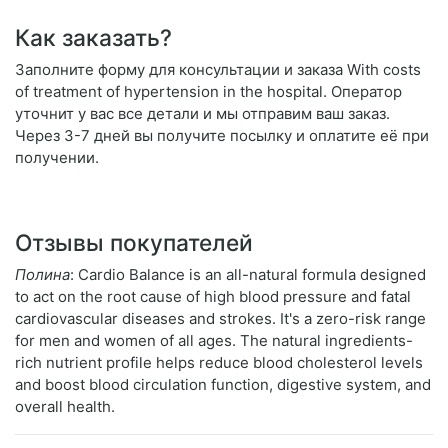
Как заказать?
Заполните форму для консультации и заказа With costs
of treatment of hypertension in the hospital. Оператор
уточнит у вас все детали и мы отправим ваш заказ.
Через 3-7 дней вы получите посылку и оплатите её при
получении.
Отзывы покупателей
Полина
: Cardio Balance is an all-natural formula designed
to act on the root cause of high blood pressure and fatal
cardiovascular diseases and strokes. It's a zero-risk range
for men and women of all ages. The natural ingredients-
rich nutrient profile helps reduce blood cholesterol levels
and boost blood circulation function, digestive system, and
overall health.