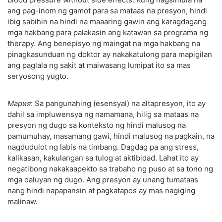
ang pag-inom ng gamot para sa mataas na presyon, hindi
ibig sabihin na hindi na maaaring gawin ang karagdagang
mga hakbang para palakasin ang katawan sa programa ng
therapy. Ang benepisyo ng maingat na mga hakbang na
pinagkasunduan ng doktor ay nakakatulong para mapigilan
ang paglala ng sakit at maiwasang lumipat ito sa mas
seryosong yugto.
Мария
: Sa pangunahing (esensyal) na altapresyon, ito ay
dahil sa impluwensya ng namamana, hilig sa mataas na
presyon ng dugo sa konteksto ng hindi malusog na
pamumuhay, masamang gawi, hindi malusog na pagkain, na
nagdudulot ng labis na timbang. Dagdag pa ang stress,
kalikasan, kakulangan sa tulog at aktibidad. Lahat ito ay
negatibong nakakaapekto sa trabaho ng puso at sa tono ng
mga daluyan ng dugo. Ang presyon ay unang tumataas
nang hindi napapansin at pagkatapos ay mas nagiging
malinaw.