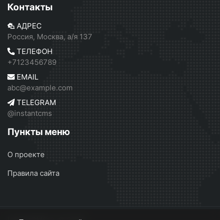
Контакты
АДРЕС
Россия, Москва, а/я 137
ТЕЛЕФОН
+7123456789
EMAIL
abc@example.com
TELEGRAM
@instantcms
Пункты меню
О проекте
Правила сайта
InstantCMS 2
© 2026