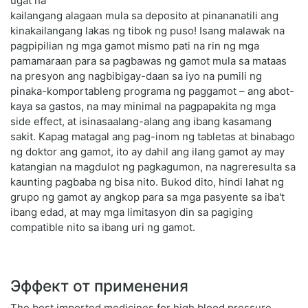
ugat na
kailangang alagaan mula sa deposito at pinananatili ang
kinakailangang lakas ng tibok ng puso! Isang malawak na
pagpipilian ng mga gamot mismo pati na rin ng mga
pamamaraan para sa pagbawas ng gamot mula sa mataas
na presyon ang nagbibigay-daan sa iyo na pumili ng
pinaka-komportableng programa ng paggamot – ang abot-
kaya sa gastos, na may minimal na pagpapakita ng mga
side effect, at isinasaalang-alang ang ibang kasamang
sakit. Kapag matagal ang pag-inom ng tabletas at binabago
ng doktor ang gamot, ito ay dahil ang ilang gamot ay may
katangian na magdulot ng pagkagumon, na nagreresulta sa
kaunting pagbaba ng bisa nito. Bukod dito, hindi lahat ng
grupo ng gamot ay angkop para sa mga pasyente sa iba't
ibang edad, at may mga limitasyon din sa pagiging
compatible nito sa ibang uri ng gamot.
Эффект от применения
The best imported medicines for high blood pressure