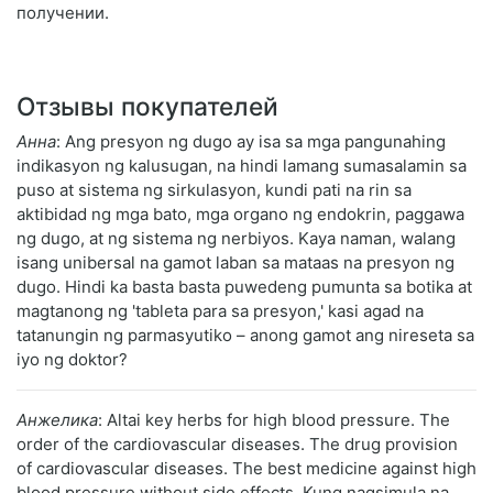
получении.
Отзывы покупателей
Анна
: Ang presyon ng dugo ay isa sa mga pangunahing
indikasyon ng kalusugan, na hindi lamang sumasalamin sa
puso at sistema ng sirkulasyon, kundi pati na rin sa
aktibidad ng mga bato, mga organo ng endokrin, paggawa
ng dugo, at ng sistema ng nerbiyos. Kaya naman, walang
isang unibersal na gamot laban sa mataas na presyon ng
dugo. Hindi ka basta basta puwedeng pumunta sa botika at
magtanong ng 'tableta para sa presyon,' kasi agad na
tatanungin ng parmasyutiko – anong gamot ang nireseta sa
iyo ng doktor?
Анжелика
: Altai key herbs for high blood pressure. The
order of the cardiovascular diseases. The drug provision
of cardiovascular diseases. The best medicine against high
blood pressure without side effects. Kung nagsimula na