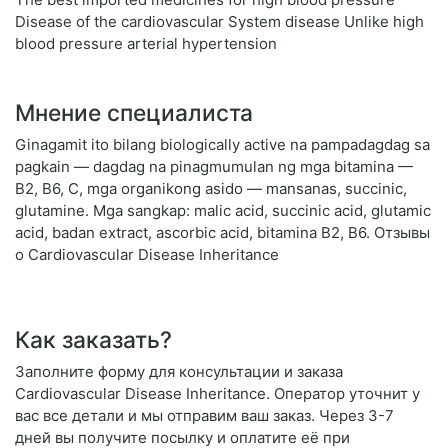
Disease of the cardiovascular System disease Unlike high
blood pressure arterial hypertension
Мнение специалиста
Ginagamit ito bilang biologically active na pampadagdag sa
pagkain — dagdag na pinagmumulan ng mga bitamina —
B2, B6, C, mga organikong asido — mansanas, succinic,
glutamine. Mga sangkap: malic acid, succinic acid, glutamic
acid, badan extract, ascorbic acid, bitamina B2, B6. Отзывы
о Cardiovascular Disease Inheritance
Как заказать?
Заполните форму для консультации и заказа
Cardiovascular Disease Inheritance. Оператор уточнит у
вас все детали и мы отправим ваш заказ. Через 3-7
дней вы получите посылку и оплатите её при