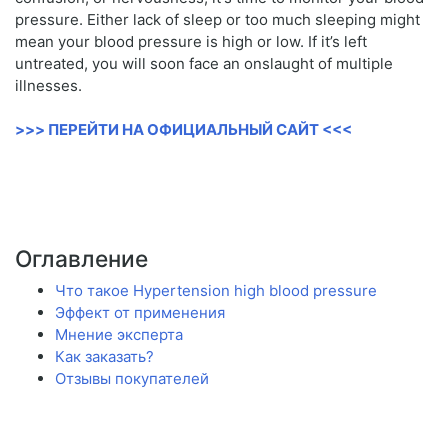
pressure. Either lack of sleep or too much sleeping might
mean your blood pressure is high or low. If it’s left
untreated, you will soon face an onslaught of multiple
illnesses.
>>> ПЕРЕЙТИ НА ОФИЦИАЛЬНЫЙ САЙТ <<<
Оглавление
Что такое Hypertension high blood pressure
Эффект от применения
Мнение эксперта
Как заказать?
Отзывы покупателей