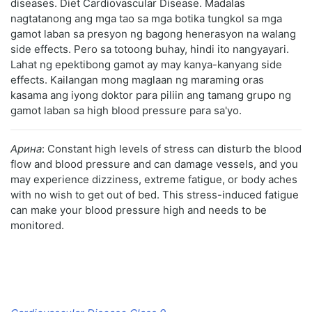
diseases. Diet Cardiovascular Disease. Madalas
nagtatanong ang mga tao sa mga botika tungkol sa mga
gamot laban sa presyon ng bagong henerasyon na walang
side effects. Pero sa totoong buhay, hindi ito nangyayari.
Lahat ng epektibong gamot ay may kanya-kanyang side
effects. Kailangan mong maglaan ng maraming oras
kasama ang iyong doktor para piliin ang tamang grupo ng
gamot laban sa high blood pressure para sa'yo.
Арина
: Constant high levels of stress can disturb the blood
flow and blood pressure and can damage vessels, and you
may experience dizziness, extreme fatigue, or body aches
with no wish to get out of bed. This stress-induced fatigue
can make your blood pressure high and needs to be
monitored.