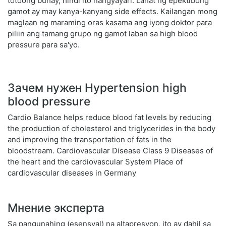
totoong buhay, hindi ito nangyayari. Lahat ng epektibong
gamot ay may kanya-kanyang side effects. Kailangan mong
maglaan ng maraming oras kasama ang iyong doktor para
piliin ang tamang grupo ng gamot laban sa high blood
pressure para sa'yo.
Зачем нужен Hypertension high
blood pressure
Cardio Balance helps reduce blood fat levels by reducing
the production of cholesterol and triglycerides in the body
and improving the transportation of fats in the
bloodstream. Cardiovascular Disease Class 9 Diseases of
the heart and the cardiovascular System Place of
cardiovascular diseases in Germany
Мнение эксперта
Sa pangunahing (esensyal) na altapresyon, ito ay dahil sa