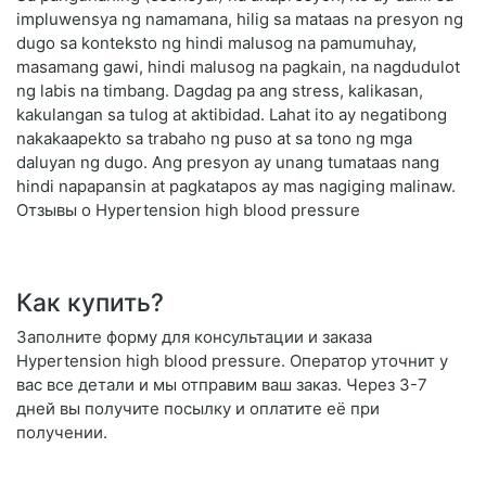
impluwensya ng namamana, hilig sa mataas na presyon ng
dugo sa konteksto ng hindi malusog na pamumuhay,
masamang gawi, hindi malusog na pagkain, na nagdudulot
ng labis na timbang. Dagdag pa ang stress, kalikasan,
kakulangan sa tulog at aktibidad. Lahat ito ay negatibong
nakakaapekto sa trabaho ng puso at sa tono ng mga
daluyan ng dugo. Ang presyon ay unang tumataas nang
hindi napapansin at pagkatapos ay mas nagiging malinaw.
Отзывы о Hypertension high blood pressure
Как купить?
Заполните форму для консультации и заказа
Hypertension high blood pressure. Оператор уточнит у
вас все детали и мы отправим ваш заказ. Через 3-7
дней вы получите посылку и оплатите её при
получении.