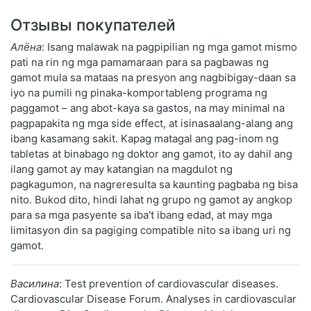
Отзывы покупателей
Алёна
: Isang malawak na pagpipilian ng mga gamot mismo
pati na rin ng mga pamamaraan para sa pagbawas ng
gamot mula sa mataas na presyon ang nagbibigay-daan sa
iyo na pumili ng pinaka-komportableng programa ng
paggamot – ang abot-kaya sa gastos, na may minimal na
pagpapakita ng mga side effect, at isinasaalang-alang ang
ibang kasamang sakit. Kapag matagal ang pag-inom ng
tabletas at binabago ng doktor ang gamot, ito ay dahil ang
ilang gamot ay may katangian na magdulot ng
pagkagumon, na nagreresulta sa kaunting pagbaba ng bisa
nito. Bukod dito, hindi lahat ng grupo ng gamot ay angkop
para sa mga pasyente sa iba't ibang edad, at may mga
limitasyon din sa pagiging compatible nito sa ibang uri ng
gamot.
Василина
: Test prevention of cardiovascular diseases.
Cardiovascular Disease Forum. Analyses in cardiovascular