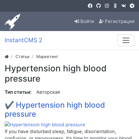
Войти
Регистрация
InstantCMS 2
Статьи
Маркетинг
Hypertension high blood
pressure
Тип статьи:
Авторская
✔
Hypertension high blood
pressure
If you have disturbed sleep, fatigue, disorientation,
confusion, or nervousness, it's time to monitor your blood