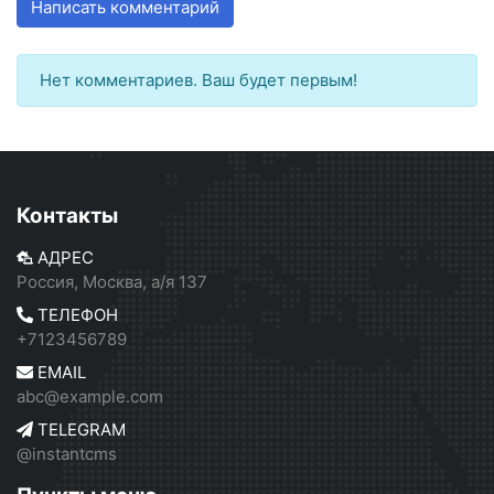
Написать комментарий
Нет комментариев. Ваш будет первым!
Контакты
АДРЕС
Россия, Москва, а/я 137
ТЕЛЕФОН
+7123456789
EMAIL
abc@example.com
TELEGRAM
@instantcms