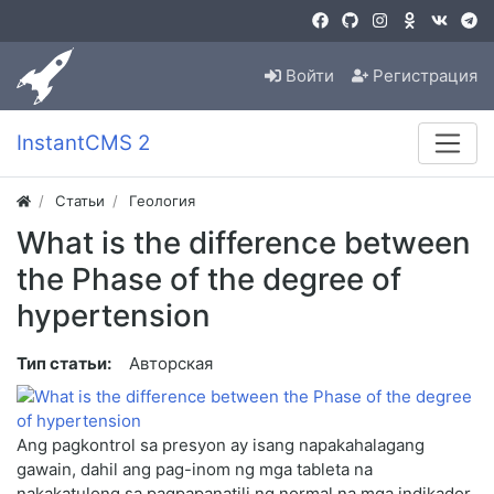
Войти
Регистрация
InstantCMS 2
Статьи
Геология
What is the difference between
the Phase of the degree of
hypertension
Тип статьи:
Авторская
Ang pagkontrol sa presyon ay isang napakahalagang
gawain, dahil ang pag-inom ng mga tableta na
nakakatulong sa pagpapanatili ng normal na mga indikador