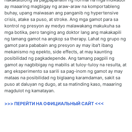
ay maaaring magbigay ng araw-araw na komportableng
buhay, upang maiwasan ang panganib ng hypertensive
crisis, atake sa puso, at stroke. Ang mga gamot para sa
kontrol ng presyon ay medyo malawakang makukuha sa
mga botika, pero tanging ang doktor lang ang makakapili
ng tamang gamot na angkop sa therapy. Lahat ng grupo ng
gamot para pababain ang presyon ay may iba't ibang
mekanismo ng epekto, side effects, at may kaunting
posibilidad ng pagkadepende. Ang tamang pagpili ng
gamot ay nagbibigay ng mabilis at tuloy-tuloy na resulta, at
ang eksperimento sa sarili sa pag-inom ng gamot ay may
mataas na posibilidad ng biglaang karamdaman, sakit sa
puso at daluyan ng dugo, at sa matinding kaso, maaaring
magdulot ng kamatayan.
>>> ПЕРЕЙТИ НА ОФИЦИАЛЬНЫЙ САЙТ <<<