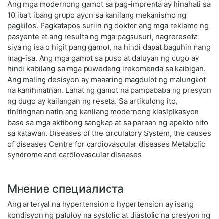
Ang mga modernong gamot sa pag-imprenta ay hinahati sa
10 iba't ibang grupo ayon sa kanilang mekanismo ng
pagkilos. Pagkatapos suriin ng doktor ang mga reklamo ng
pasyente at ang resulta ng mga pagsusuri, nagrereseta
siya ng isa o higit pang gamot, na hindi dapat baguhin nang
mag-isa. Ang mga gamot sa puso at daluyan ng dugo ay
hindi kabilang sa mga puwedeng irekomenda sa kaibigan.
Ang maling desisyon ay maaaring magdulot ng malungkot
na kahihinatnan. Lahat ng gamot na pampababa ng presyon
ng dugo ay kailangan ng reseta. Sa artikulong ito,
tinitingnan natin ang kanilang modernong klasipikasyon
base sa mga aktibong sangkap at sa paraan ng epekto nito
sa katawan. Diseases of the circulatory System, the causes
of diseases Centre for cardiovascular diseases Metabolic
syndrome and cardiovascular diseases
Мнение специалиста
Ang arteryal na hypertension o hypertension ay isang
kondisyon ng patuloy na systolic at diastolic na presyon ng