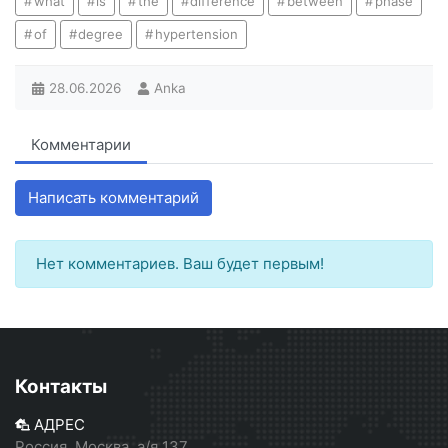
what
is
the
difference
between
phase
of
degree
hypertension
28.06.2026
Anka
Комментарии
Написать комментарий
Нет комментариев. Ваш будет первым!
Контакты
АДРЕС
Россия, Москва, а/я 137