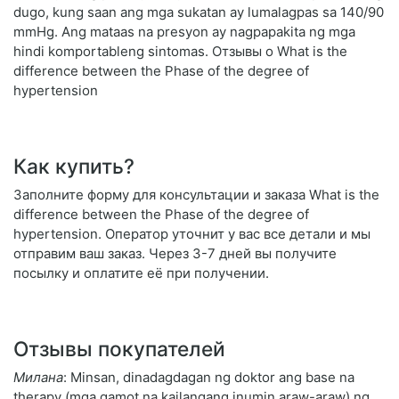
dugo, kung saan ang mga sukatan ay lumalagpas sa 140/90
mmHg. Ang mataas na presyon ay nagpapakita ng mga
hindi komportableng sintomas. Отзывы о What is the
difference between the Phase of the degree of
hypertension
Как купить?
Заполните форму для консультации и заказа What is the
difference between the Phase of the degree of
hypertension. Оператор уточнит у вас все детали и мы
отправим ваш заказ. Через 3-7 дней вы получите
посылку и оплатите её при получении.
Отзывы покупателей
Милана
: Minsan, dinadagdagan ng doktor ang base na
therapy (mga gamot na kailangang inumin araw-araw) ng