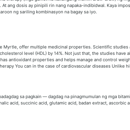
 At ang dosis ay pinipili rin nang napaka-indibidwal. Kaya impo
aroon ng sariling kombinasyon na bagay sa iyo.
Myrtle, offer multiple medicinal properties. Scientific studies
cholesterol level (HDL) by 14%. Not just that, the studies have
o has antioxidant properties and helps manage and control weigh
herapy You can in the case of cardiovascular diseases Unlike 
pampadagdag sa pagkain — dagdag na pinagmumulan ng mga bitam
lic acid, succinic acid, glutamic acid, badan extract, ascorbic 