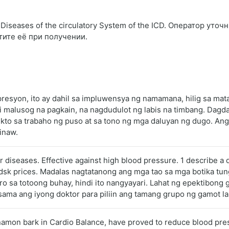
iseases of the circulatory System of the ICD. Оператор уточн
тите её при получении.
presyon, ito ay dahil sa impluwensya ng namamana, hilig sa ma
alusog na pagkain, na nagdudulot ng labis na timbang. Dagdag 
pekto sa trabaho ng puso at sa tono ng mga daluyan ng dugo. An
inaw.
ar diseases. Effective against high blood pressure. 1 describe a
odsk prices. Madalas nagtatanong ang mga tao sa mga botika tu
o sa totoong buhay, hindi ito nangyayari. Lahat ng epektibong
ma ang iyong doktor para piliin ang tamang grupo ng gamot lab
innamon bark in Cardio Balance, have proved to reduce blood pre