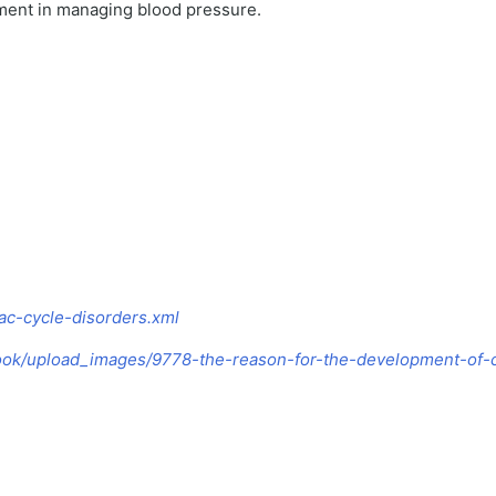
ment in managing blood pressure.
iac-cycle-disorders.xml
book/upload_images/9778-the-reason-for-the-development-of-c