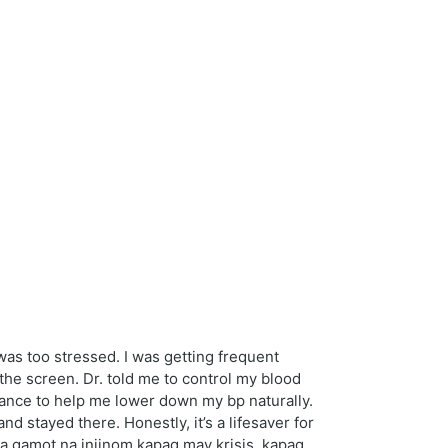
as too stressed. I was getting frequent
the screen. Dr. told me to control my blood
lance to help me lower down my bp naturally.
stayed there. Honestly, it’s a lifesaver for
 gamot na iniinom kapag may krisis, kapag