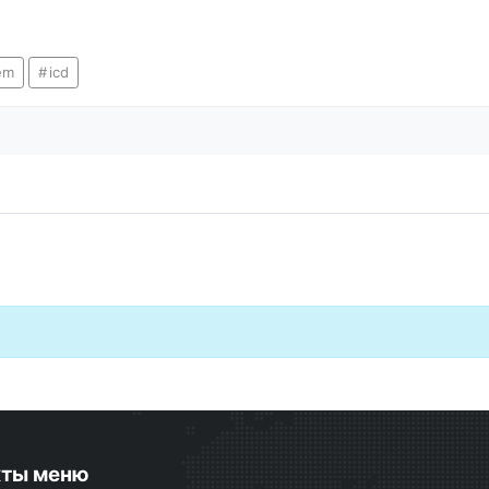
em
icd
кты меню