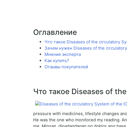
Оглавление
Что такое Diseases of the circulatory Sy
Зачем нужен Diseases of the circulatory
Мнение эксперта
Как купить?
Отзывы покупателей
Что такое Diseases of the
pressure with medicines, lifestyle changes and
He was the one who monitored my reading. And t
me. Minsan, dinadagdagan ng doktor ang base 