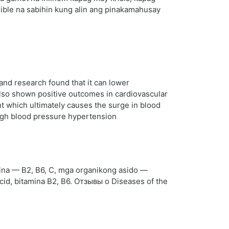
sible na sabihin kung alin ang pinakamahusay
 and research found that it can lower
 also shown positive outcomes in cardiovascular
t which ultimately causes the surge in blood
high blood pressure hypertension
ina — B2, B6, C, mga organikong asido —
acid, bitamina B2, B6. Отзывы о Diseases of the