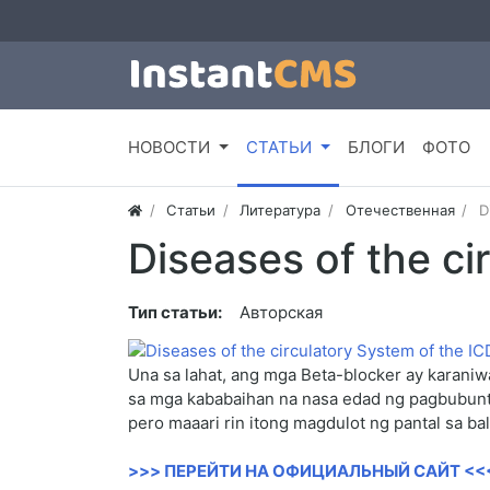
НОВОСТИ
СТАТЬИ
БЛОГИ
ФОТО
Статьи
Литература
Отечественная
D
Diseases of the ci
Тип статьи:
Авторская
Una sa lahat, ang mga Beta-blocker ay karaniwa
sa mga kababaihan na nasa edad ng pagbubunt
pero maaari rin itong magdulot ng pantal sa bal
>>> ПЕРЕЙТИ НА ОФИЦИАЛЬНЫЙ САЙТ <<