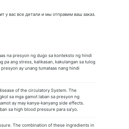
ит у вас все детали и мы отправим ваш заказ.
taas na presyon ng dugo sa konteksto ng hindi
pa ang stress, kalikasan, kakulangan sa tulog
g presyon ay unang tumataas nang hindi
 disease of the circulatory System. The
ngkol sa mga gamot laban sa presyon ng
 gamot ay may kanya-kanyang side effects.
an sa high blood pressure para sa'yo.
ssure. The combination of these ingredients in