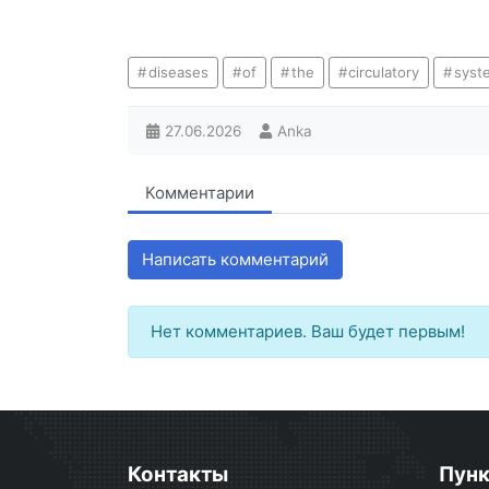
diseases
of
the
circulatory
syst
27.06.2026
Anka
Комментарии
Написать комментарий
Нет комментариев. Ваш будет первым!
Контакты
Пун