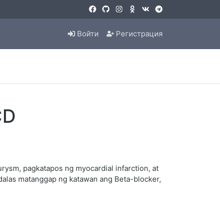
Войти
Регистрация
CD
urysm, pagkatapos ng myocardial infarction, at
dalas matanggap ng katawan ang Beta-blocker,