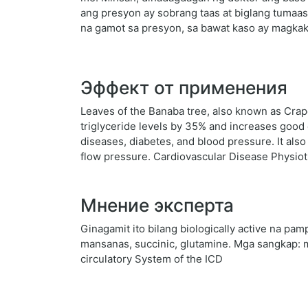
ang presyon ay sobrang taas at biglang tumaas.
na gamot sa presyon, sa bawat kaso ay magkak
Эффект от применения
Leaves of the Banaba tree, also known as Crape 
triglyceride levels by 35% and increases good 
diseases, diabetes, and blood pressure. It als
flow pressure. Cardiovascular Disease Physiot
Мнение эксперта
Ginagamit ito bilang biologically active na 
mansanas, succinic, glutamine. Mga sangkap: ma
circulatory System of the ICD