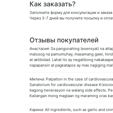
Как заказать?
Заполните форму для консультации и заказа D
Через 3-7 дней вы получите посылку и опла
Отзывы покупателей
Анастасия
: Sa pangunahing (esensyal) na alta
malusog na pamumuhay, masamang gawi, hindi m
at aktibidad. Lahat ito ay negatibong nakakaa
napapansin at pagkatapos ay mas nagiging mal
Милена
: Palpation in the case of cardiovascul
Sanatorium for cardiovascular disease Kislov
bagong henerasyon na walang side effects. Per
Kailangan mong maglaan ng maraming oras kasa
Карина
: All ingredients, such as garlic and c