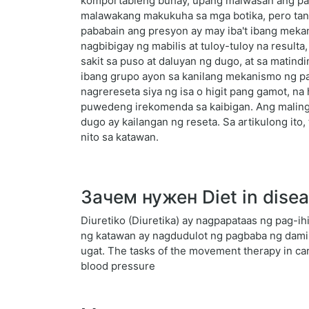
komportableng buhay, upang maiwasan ang pang
malawakang makukuha sa mga botika, pero tang
pababain ang presyon ay may iba't ibang mekan
nagbibigay ng mabilis at tuloy-tuloy na result
sakit sa puso at daluyan ng dugo, at sa matin
ibang grupo ayon sa kanilang mekanismo ng pa
nagrereseta siya ng isa o higit pang gamot, n
puwedeng irekomenda sa kaibigan. Ang maling
dugo ay kailangan ng reseta. Sa artikulong ito
nito sa katawan.
Зачем нужен Diet in disea
Diuretiko (Diuretika) ay nagpapataas ng pag-i
ng katawan ay nagdudulot ng pagbaba ng dami
ugat. The tasks of the movement therapy in car
blood pressure