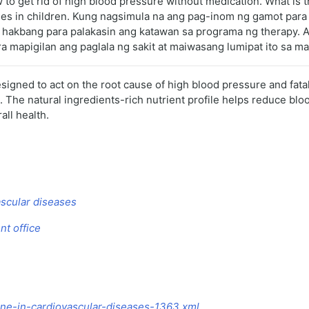
 to get rid of high blood pressure without medication. What is 
es in children. Kung nagsimula na ang pag-inom ng gamot para s
 hakbang para palakasin ang katawan sa programa ng therapy.
 mapigilan ang paglala ng sakit at maiwasang lumipat ito sa m
esigned to act on the root cause of high blood pressure and fatal
 The natural ingredients-rich nutrient profile helps reduce blo
all health.
ascular diseases
nt office
ine-in-cardiovascular-diseases-1363.xml