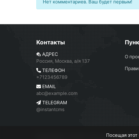
Нет комментариев. Ваш будет первым!
Контакты
Пун
АДРЕС
О про
Россия, Москва, а/я 137
Прави
ТЕЛЕФОН
+7123456789
EMAIL
abc@example.com
TELEGRAM
@instantcms
Посещая этот 
InstantCMS 2
© 2026
Работает на
InstantC