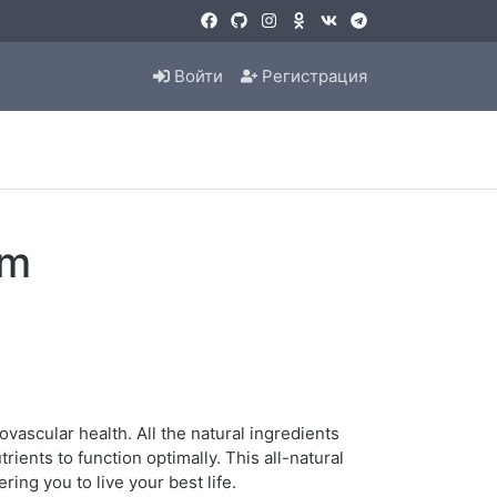
Войти
Регистрация
em
vascular health. All the natural ingredients
ients to function optimally. This all-natural
ing you to live your best life.