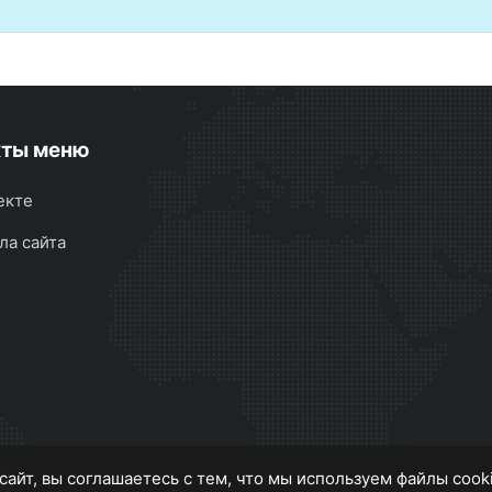
кты меню
екте
ла сайта
сайт, вы соглашаетесь с тем, что мы используем файлы cook
MS