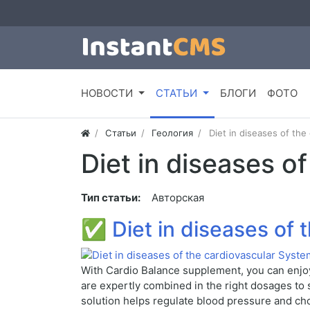
НОВОСТИ
СТАТЬИ
БЛОГИ
ФОТО
Статьи
Геология
Diet in diseases of the
Diet in diseases o
Тип статьи:
Авторская
✅
Diet in diseases of
With Cardio Balance supplement, you can enjoy 
are expertly combined in the right dosages to s
solution helps regulate blood pressure and chol