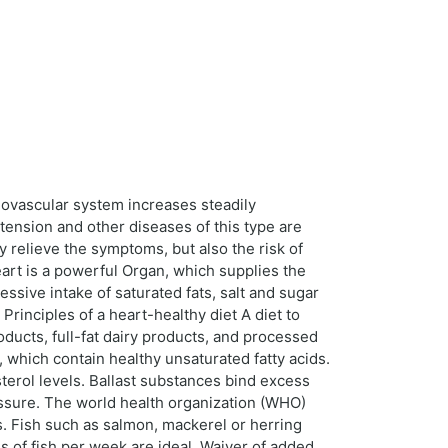
iovascular system increases steadily
rtension and other diseases of this type are
y relieve the symptoms, but also the risk of
eart is a powerful Organ, which supplies the
ssive intake of saturated fats, salt and sugar
rinciples of a heart-healthy diet A diet to
oducts, full-fat dairy products, and processed
, which contain healthy unsaturated fatty acids.
terol levels. Ballast substances bind excess
ressure. The world health organization (WHO)
. Fish such as salmon, mackerel or herring
s of fish per week are ideal. Waiver of added