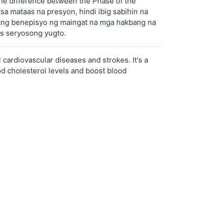
the difference between the Phase of the
a mataas na presyon, hindi ibig sabihin na
 Ang benepisyo ng maingat na mga hakbang na
as seryosong yugto.
 cardiovascular diseases and strokes. It's a
od cholesterol levels and boost blood