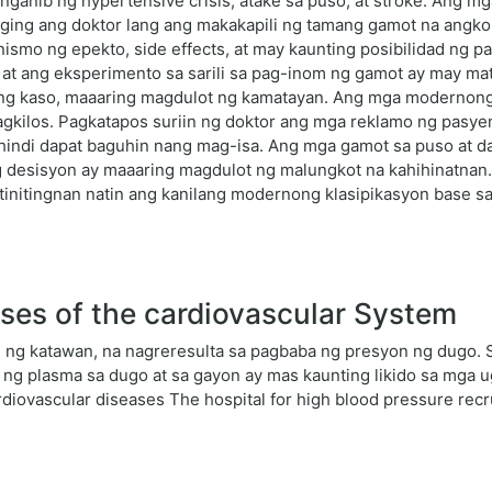
anib ng hypertensive crisis, atake sa puso, at stroke. Ang m
ing ang doktor lang ang makakapili ng tamang gamot na angkop
ismo ng epekto, side effects, at may kaunting posibilidad ng 
a, at ang eksperimento sa sarili sa pag-inom ng gamot ay may m
ding kaso, maaaring magdulot ng kamatayan. Ang mga modernong 
gkilos. Pagkatapos suriin ng doktor ang mga reklamo ng pasyen
a hindi dapat baguhin nang mag-isa. Ang mga gamot sa puso at d
 desisyon ay maaaring magdulot ng malungkot na kahihinatnan
, tinitingnan natin ang kanilang modernong klasipikasyon base 
ses of the cardiovascular System
hi ng katawan, na nagreresulta sa pagbaba ng presyon ng dugo. 
 ng plasma sa dugo at sa gayon ay mas kaunting likido sa mga
diovascular diseases The hospital for high blood pressure recr