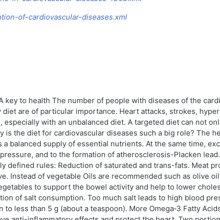
ntion-of-cardiovascular-diseases.xml
 A key to health The number of people with diseases of the card
 diet are of particular importance. Heart attacks, strokes, hype
, especially with an unbalanced diet. A targeted diet can not onl
hy is the diet for cardiovascular diseases such a big role? The h
a balanced supply of essential nutrients. At the same time, exce
ressure, and to the formation of atherosclerosis-Placken lead. P
y defined rules: Reduction of saturated and trans-fats. Meat pr
ve. Instead of vegetable Oils are recommended such as olive oil
egetables to support the bowel activity and help to lower choles
riction of salt consumption. Too much salt leads to high blood p
n to less than 5 g (about a teaspoon). More Omega‑3 Fatty Acids
ve anti-inflammatory effects and protect the heart. Two portion