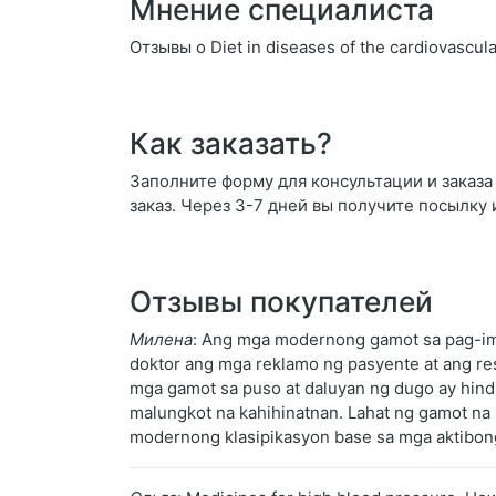
Мнение специалиста
Отзывы о Diet in diseases of the cardiovascul
Как заказать?
Заполните форму для консультации и заказа D
заказ. Через 3-7 дней вы получите посылку 
Отзывы покупателей
Милена
: Ang mga modernong gamot sa pag-impr
doktor ang mga reklamo ng pasyente at ang res
mga gamot sa puso at daluyan ng dugo ay hind
malungkot na kahihinatnan. Lahat ng gamot na 
modernong klasipikasyon base sa mga aktibong