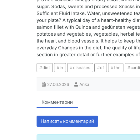
sugar. Sodas, sweets and processed Snacks incr
Sufficient Fluid Intake. Water, unsweetened te
your plate? A typical day of a heart-healthy di
salmon fillet with Quinoa and gedünsten vegetab
potatoes and vegetables, vegetables, herbal tea
the heart and blood vessels. It helps to keep t
everyday Changes in the diet, the quality of lif
section in greater detail or further examples o
diet
in
diseases
of
the
card
27.06.2026
Anka
Комментарии
Написать комментарий