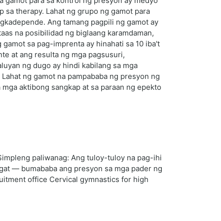
ga gamot para sa kontrol ng presyon ay medyo
 sa therapy. Lahat ng grupo ng gamot para
pagkadepende. Ang tamang pagpili ng gamot ay
ataas na posibilidad ng biglaang karamdaman,
gamot sa pag-imprenta ay hinahati sa 10 iba't
te at ang resulta ng mga pagsusuri,
aluyan ng dugo ay hindi kabilang sa mga
. Lahat ng gamot na pampababa ng presyon ng
sa mga aktibong sangkap at sa paraan ng epekto
Simpleng paliwanag: Ang tuloy-tuloy na pag-ihi
 ugat — bumababa ang presyon sa mga pader ng
uitment office Cervical gymnastics for high