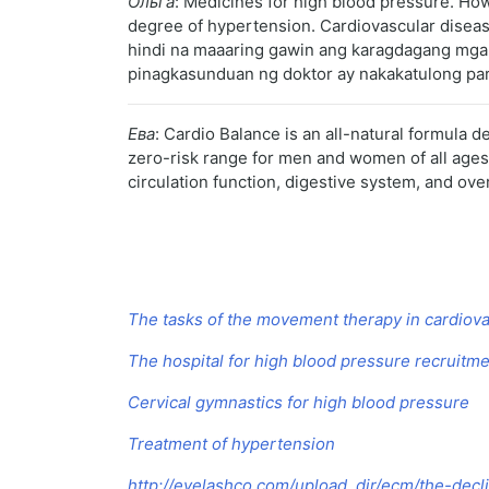
Ольга
: Medicines for high blood pressure. How
degree of hypertension. Cardiovascular diseas
hindi na maaaring gawin ang karagdagang mga
pinagkasunduan ng doktor ay nakakatulong para
Ева
: Cardio Balance is an all-natural formula d
zero-risk range for men and women of all ages.
circulation function, digestive system, and over
The tasks of the movement therapy in cardiov
The hospital for high blood pressure recruitme
Cervical gymnastics for high blood pressure
Treatment of hypertension
http://eyelashco.com/upload_dir/ecm/the-decl