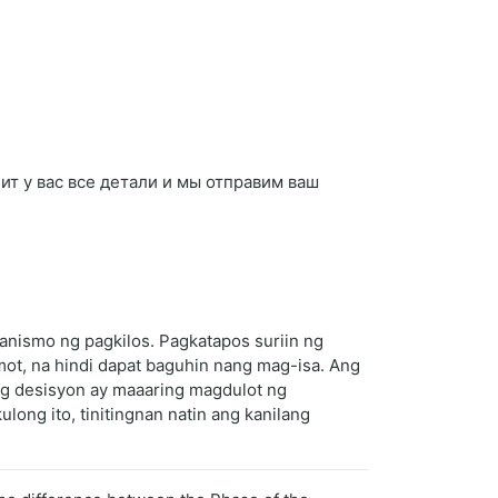
нит у вас все детали и мы отправим ваш
anismo ng pagkilos. Pagkatapos suriin ng
mot, na hindi dapat baguhin nang mag-isa. Ang
ng desisyon ay maaaring magdulot ng
ong ito, tinitingnan natin ang kanilang