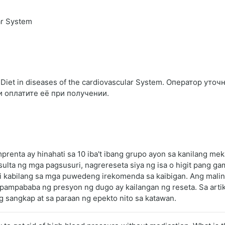
ar System
iet in diseases of the cardiovascular System. Оператор уточ
и оплатите её при получении.
enta ay hinahati sa 10 iba't ibang grupo ayon sa kanilang mek
ulta ng mga pagsusuri, nagrereseta siya ng isa o higit pang ga
i kabilang sa mga puwedeng irekomenda sa kaibigan. Ang mali
pampababa ng presyon ng dugo ay kailangan ng reseta. Sa artikul
 sangkap at sa paraan ng epekto nito sa katawan.