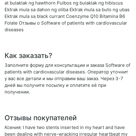
at bulaklak ng hawthorn Pulbos ng bulaklak ng hibiscus
Ektrak mula sa dahon ng oliba Ektrak mula sa buto ng ubas
Ektrak mula sa black currant Coenzyme Q10 Bitamina B6
Folate Отзывы о Software of patients with cardiovascular
diseases
Как заказать?
Заполните форму для консультации и заказа Software of
patients with cardiovascular diseases. Оператор уточнит
у вас все детали и мы отправим ваш заказ. Через 3-7
дней вы получите посылку и оплатите её при
получении.
Отзывы покупателей
Ксения
: I have two stents inserted in my heart and have
been dealing with nerve-wracking irregular heartbeat my