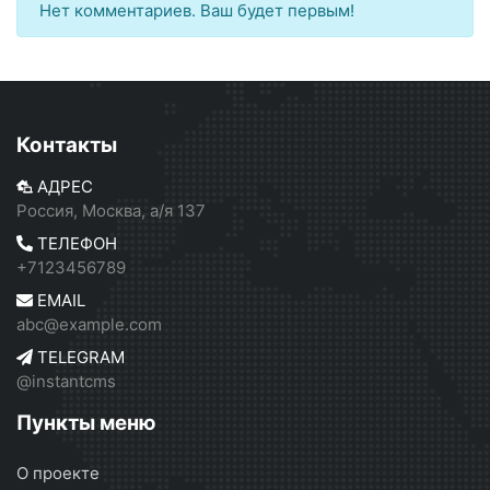
Нет комментариев. Ваш будет первым!
Контакты
АДРЕС
Россия, Москва, а/я 137
ТЕЛЕФОН
+7123456789
EMAIL
abc@example.com
TELEGRAM
@instantcms
Пункты меню
О проекте