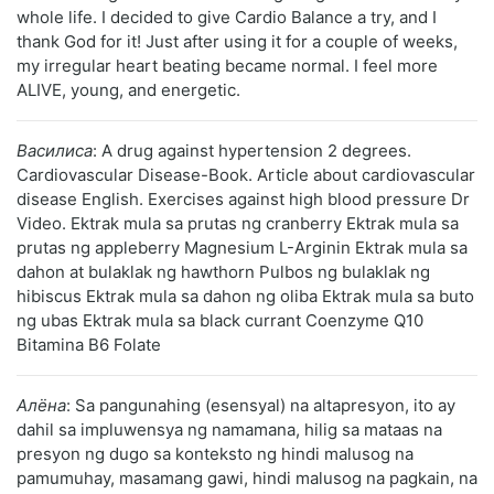
whole life. I decided to give Cardio Balance a try, and I
thank God for it! Just after using it for a couple of weeks,
my irregular heart beating became normal. I feel more
ALIVE, young, and energetic.
Василиса
: A drug against hypertension 2 degrees.
Cardiovascular Disease-Book. Article about cardiovascular
disease English. Exercises against high blood pressure Dr
Video. Ektrak mula sa prutas ng cranberry Ektrak mula sa
prutas ng appleberry Magnesium L-Arginin Ektrak mula sa
dahon at bulaklak ng hawthorn Pulbos ng bulaklak ng
hibiscus Ektrak mula sa dahon ng oliba Ektrak mula sa buto
ng ubas Ektrak mula sa black currant Coenzyme Q10
Bitamina B6 Folate
Алёна
: Sa pangunahing (esensyal) na altapresyon, ito ay
dahil sa impluwensya ng namamana, hilig sa mataas na
presyon ng dugo sa konteksto ng hindi malusog na
pamumuhay, masamang gawi, hindi malusog na pagkain, na