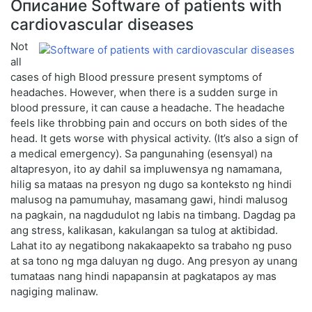
Описание Software of patients with
cardiovascular diseases
Not
all
cases of high Blood pressure present symptoms of
headaches. However, when there is a sudden surge in
blood pressure, it can cause a headache. The headache
feels like throbbing pain and occurs on both sides of the
head. It gets worse with physical activity. (It’s also a sign of
a medical emergency). Sa pangunahing (esensyal) na
altapresyon, ito ay dahil sa impluwensya ng namamana,
hilig sa mataas na presyon ng dugo sa konteksto ng hindi
malusog na pamumuhay, masamang gawi, hindi malusog
na pagkain, na nagdudulot ng labis na timbang. Dagdag pa
ang stress, kalikasan, kakulangan sa tulog at aktibidad.
Lahat ito ay negatibong nakakaapekto sa trabaho ng puso
at sa tono ng mga daluyan ng dugo. Ang presyon ay unang
tumataas nang hindi napapansin at pagkatapos ay mas
nagiging malinaw.