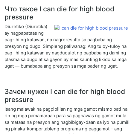
Что такое I can die for high blood
pressure
Diuretiko (Diuretika)
ay nagpapataas ng
pag-ihi ng katawan, na nagreresulta sa pagbaba ng
presyon ng dugo. Simpleng paliwanag: Ang tuloy-tuloy na
pag-ihi ng katawan ay nagdudulot ng pagbaba ng dami ng
plasma sa dugo at sa gayon ay mas kaunting likido sa mga
ugat — bumababa ang presyon sa mga pader ng ugat.
Зачем нужен I can die for high blood
pressure
Isang malawak na pagpipilian ng mga gamot mismo pati na
rin ng mga pamamaraan para sa pagbawas ng gamot mula
sa mataas na presyon ang nagbibigay-daan sa iyo na pumili
ng pinaka-komportableng programa ng paggamot – ang