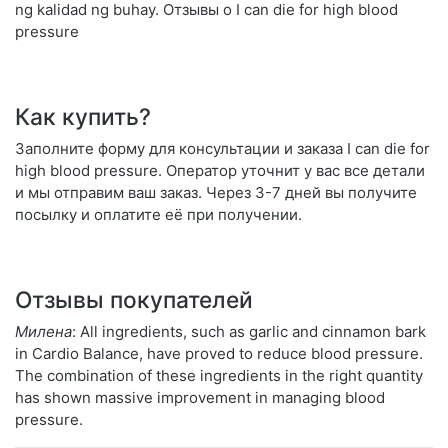
ng kalidad ng buhay. Отзывы о I can die for high blood
pressure
Как купить?
Заполните форму для консультации и заказа I can die for
high blood pressure. Оператор уточнит у вас все детали
и мы отправим ваш заказ. Через 3-7 дней вы получите
посылку и оплатите её при получении.
Отзывы покупателей
Милена
: All ingredients, such as garlic and cinnamon bark
in Cardio Balance, have proved to reduce blood pressure.
The combination of these ingredients in the right quantity
has shown massive improvement in managing blood
pressure.