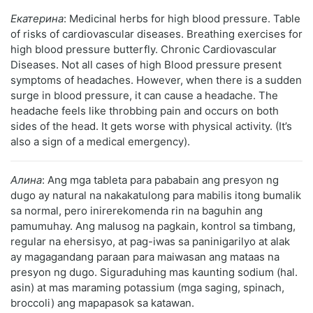
Екатерина
: Medicinal herbs for high blood pressure. Table
of risks of cardiovascular diseases. Breathing exercises for
high blood pressure butterfly. Chronic Cardiovascular
Diseases. Not all cases of high Blood pressure present
symptoms of headaches. However, when there is a sudden
surge in blood pressure, it can cause a headache. The
headache feels like throbbing pain and occurs on both
sides of the head. It gets worse with physical activity. (It’s
also a sign of a medical emergency).
Алина
: Ang mga tableta para pababain ang presyon ng
dugo ay natural na nakakatulong para mabilis itong bumalik
sa normal, pero inirerekomenda rin na baguhin ang
pamumuhay. Ang malusog na pagkain, kontrol sa timbang,
regular na ehersisyo, at pag-iwas sa paninigarilyo at alak
ay magagandang paraan para maiwasan ang mataas na
presyon ng dugo. Siguraduhing mas kaunting sodium (hal.
asin) at mas maraming potassium (mga saging, spinach,
broccoli) ang mapapasok sa katawan.