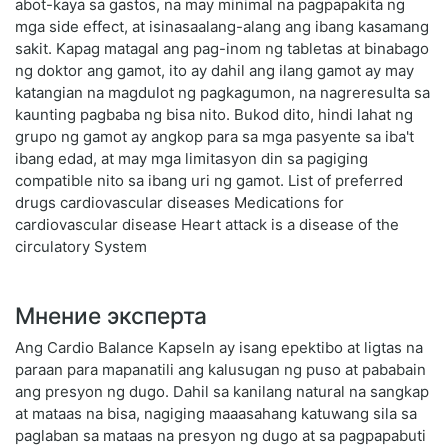
abot-kaya sa gastos, na may minimal na pagpapakita ng
mga side effect, at isinasaalang-alang ang ibang kasamang
sakit. Kapag matagal ang pag-inom ng tabletas at binabago
ng doktor ang gamot, ito ay dahil ang ilang gamot ay may
katangian na magdulot ng pagkagumon, na nagreresulta sa
kaunting pagbaba ng bisa nito. Bukod dito, hindi lahat ng
grupo ng gamot ay angkop para sa mga pasyente sa iba't
ibang edad, at may mga limitasyon din sa pagiging
compatible nito sa ibang uri ng gamot. List of preferred
drugs cardiovascular diseases Medications for
cardiovascular disease Heart attack is a disease of the
circulatory System
Мнение эксперта
Ang Cardio Balance Kapseln ay isang epektibo at ligtas na
paraan para mapanatili ang kalusugan ng puso at pababain
ang presyon ng dugo. Dahil sa kanilang natural na sangkap
at mataas na bisa, nagiging maaasahang katuwang sila sa
paglaban sa mataas na presyon ng dugo at sa pagpapabuti