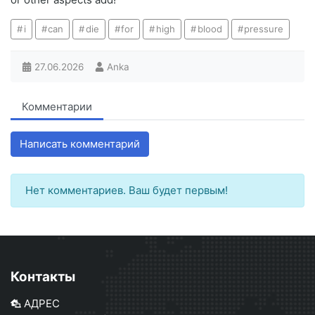
i
can
die
for
high
blood
pressure
27.06.2026
Anka
Комментарии
Написать комментарий
Нет комментариев. Ваш будет первым!
Контакты
АДРЕС