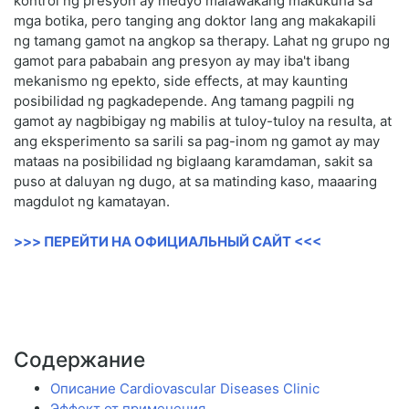
kontrol ng presyon ay medyo malawakang makukuha sa
mga botika, pero tanging ang doktor lang ang makakapili
ng tamang gamot na angkop sa therapy. Lahat ng grupo ng
gamot para pababain ang presyon ay may iba't ibang
mekanismo ng epekto, side effects, at may kaunting
posibilidad ng pagkadepende. Ang tamang pagpili ng
gamot ay nagbibigay ng mabilis at tuloy-tuloy na resulta, at
ang eksperimento sa sarili sa pag-inom ng gamot ay may
mataas na posibilidad ng biglaang karamdaman, sakit sa
puso at daluyan ng dugo, at sa matinding kaso, maaaring
magdulot ng kamatayan.
>>> ПЕРЕЙТИ НА ОФИЦИАЛЬНЫЙ САЙТ <<<
Содержание
Описание Cardiovascular Diseases Clinic
Эффект от применения