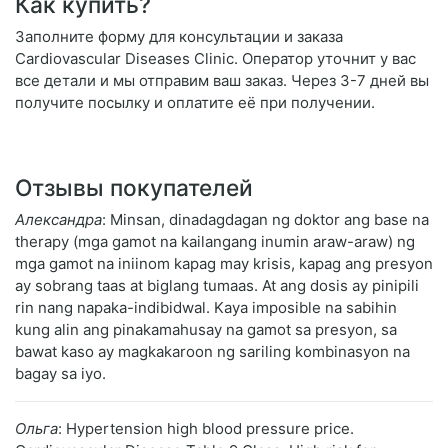
Как купить?
Заполните форму для консультации и заказа
Cardiovascular Diseases Clinic. Оператор уточнит у вас
все детали и мы отправим ваш заказ. Через 3-7 дней вы
получите посылку и оплатите её при получении.
Отзывы покупателей
Александра
: Minsan, dinadagdagan ng doktor ang base na
therapy (mga gamot na kailangang inumin araw-araw) ng
mga gamot na iniinom kapag may krisis, kapag ang presyon
ay sobrang taas at biglang tumaas. At ang dosis ay pinipili
rin nang napaka-indibidwal. Kaya imposible na sabihin
kung alin ang pinakamahusay na gamot sa presyon, sa
bawat kaso ay magkakaroon ng sariling kombinasyon na
bagay sa iyo.
Ольга
: Hypertension high blood pressure price.