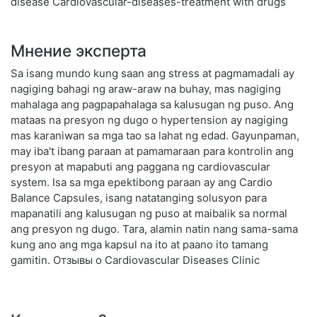
disease Cardiovascular-diseases-treatment with drugs
Мнение эксперта
Sa isang mundo kung saan ang stress at pagmamadali ay
nagiging bahagi ng araw-araw na buhay, mas nagiging
mahalaga ang pagpapahalaga sa kalusugan ng puso. Ang
mataas na presyon ng dugo o hypertension ay nagiging
mas karaniwan sa mga tao sa lahat ng edad. Gayunpaman,
may iba't ibang paraan at pamamaraan para kontrolin ang
presyon at mapabuti ang paggana ng cardiovascular
system. Isa sa mga epektibong paraan ay ang Cardio
Balance Capsules, isang natatanging solusyon para
mapanatili ang kalusugan ng puso at maibalik sa normal
ang presyon ng dugo. Tara, alamin natin nang sama-sama
kung ano ang mga kapsul na ito at paano ito tamang
gamitin. Отзывы о Cardiovascular Diseases Clinic