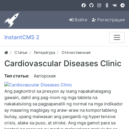
Войти
Регистрация
InstantCMS 2
Статьи
Литература
Отечественная
Cardiovascular Diseases Clinic
Тип статьи:
Авторская
Ang pagkontrol sa presyon ay isang napakahalagang
gawain, dahil ang pag-inom ng mga tableta na
nakakatulong sa pagpapanatili ng normal na mga indikador
ay maaaring magbigay ng araw-araw na komportableng
buhay, upang maiwasan ang panganib ng hypertensive
crisis, atake sa puso, at stroke. Ang mga gamot para sa