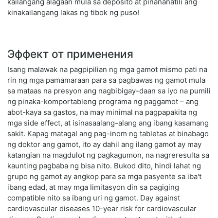
kailangang alagaan mula sa deposito at pinananatili ang
kinakailangang lakas ng tibok ng puso!
Эффект от применения
Isang malawak na pagpipilian ng mga gamot mismo pati na
rin ng mga pamamaraan para sa pagbawas ng gamot mula
sa mataas na presyon ang nagbibigay-daan sa iyo na pumili
ng pinaka-komportableng programa ng paggamot – ang
abot-kaya sa gastos, na may minimal na pagpapakita ng
mga side effect, at isinasaalang-alang ang ibang kasamang
sakit. Kapag matagal ang pag-inom ng tabletas at binabago
ng doktor ang gamot, ito ay dahil ang ilang gamot ay may
katangian na magdulot ng pagkagumon, na nagreresulta sa
kaunting pagbaba ng bisa nito. Bukod dito, hindi lahat ng
grupo ng gamot ay angkop para sa mga pasyente sa iba't
ibang edad, at may mga limitasyon din sa pagiging
compatible nito sa ibang uri ng gamot. Day against
cardiovascular diseases 10-year risk for cardiovascular