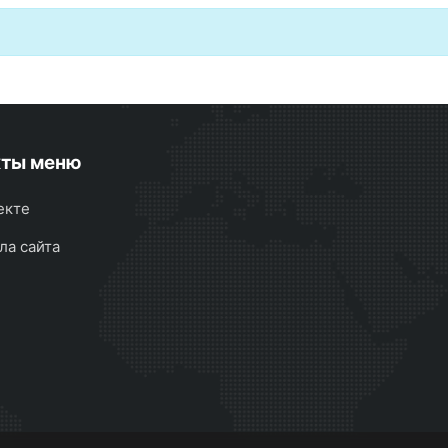
кты меню
екте
ла сайта