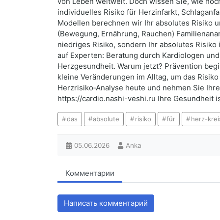
von Leben weltweit. Doch wissen Sie, wie hoch 
individuelles Risiko für Herzinfarkt, Schlagan
Modellen berechnen wir Ihr absolutes Risiko u
(Bewegung, Ernährung, Rauchen) Familienanam
niedriges Risiko, sondern Ihr absolutes Risiko
auf Experten: Beratung durch Kardiologen und
Herzgesundheit. Warum jetzt? Prävention begin
kleine Veränderungen im Alltag, um das Risiko 
Herzrisiko‑Analyse heute und nehmen Sie Ihre
https://cardio.nashi-veshi.ru Ihre Gesundheit 
das
absolute
risiko
für
herz-kre
05.06.2026
Anka
Комментарии
Написать комментарий