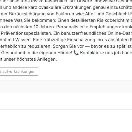
Ihr absolutes Risiko tatsächlich ist? Unsere innovative Gesund
fall und andere kardiovaskuläre Erkrankungen genau einzuschätz
nter Berücksichtigung von Faktoren wie: Alter und Geschlecht 
nese Was Sie bekommen: Einen detaillierten Risikobericht mit
 in den nächsten 10 Jahren. Personalisierte Empfehlungen: konkr
 Präventionsspezialisten. Ein benutzerfreundliches Online‑Das
nt mit Wissen. Eine frühzeitige Einschätzung Ihres absoluten 
erheblich zu reduzieren. Sorgen Sie vor — bevor es zu spät ist.
 Gesundheit in die eigenen Hände! 📞 Kontaktiere uns jetzt od
ist unser höchstes Anliegen.
islauf-erkrankungen