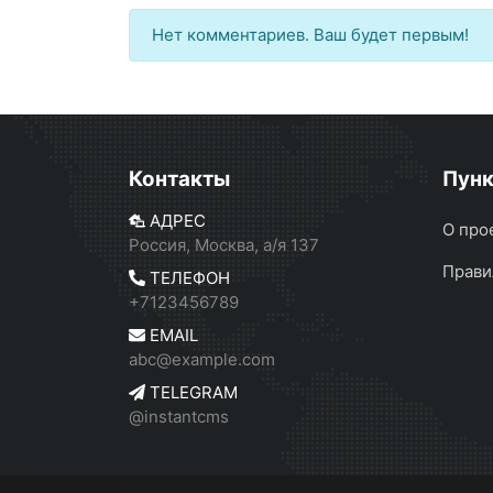
Нет комментариев. Ваш будет первым!
Контакты
Пун
АДРЕС
О про
Россия, Москва, а/я 137
Прави
ТЕЛЕФОН
+7123456789
EMAIL
abc@example.com
TELEGRAM
@instantcms