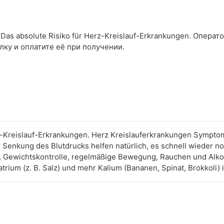
as absolute Risiko für Herz-Kreislauf-Erkrankungen. Операт
лку и оплатите её при получении.
erz-Kreislauf-Erkrankungen. Herz Kreislauferkrankungen Sympt
r Senkung des Blutdrucks helfen natürlich, es schnell wieder 
, Gewichtskontrolle, regelmäßige Bewegung, Rauchen und Alkoh
atrium (z. B. Salz) und mehr Kalium (Bananen, Spinat, Brokkoli)