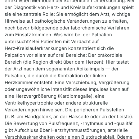
effektivsten Methoden der körperlichen Untersuchung. Bei
der Diagnostik von Herz‑ und Kreislauferkrankungen spielt
sie eine zentrale Rolle: Sie ermöglicht dem Arzt, wichtige
Hinweise auf pathologische Veränderungen zu erhalten,
noch bevor bildgebende oder laborchemische Verfahren
zum Einsatz kommen. Was wird bei der Palpation
untersucht? Bei Patienten mit Verdacht auf
Herz‑Kreislauferkrankungen konzentriert sich die
Palpation vor allem auf drei Bereiche: Der präkordiale
Bereich (die Region direkt über dem Herzen): Hier tastet
der Arzt nach dem sogenannten Apikalimpuls — der
Pulsation, die durch die Kontraktion der linken
Herzkammer entsteht. Eine Verschiebung, Vergrößerung
oder ungewöhnliche Intensität dieses Impulses kann auf
eine Herzvergrößerung (Kardiomegalie), eine
Ventrikelhypertrophie oder andere strukturelle
Veränderungen hinweisen. Die peripheren Pulsstellen
(z. B. am Handgelenk, an der Halsseite oder an der Leiste):
Die Bewertung von Pulsfrequenz, -rhythmus und -qualität
gibt Aufschluss über Herzrhythmusstörungen, arterielle
Verschlusskrankheiten oder einen Blutdruckabfall. Ödeme