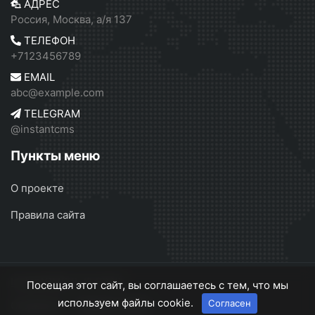
АДРЕС
Россия, Москва, а/я 137
ТЕЛЕФОН
+7123456789
EMAIL
abc@example.com
TELEGRAM
@instantcms
Пункты меню
О проекте
Правила сайта
InstantCMS 2
© 2026
Посещая этот сайт, вы соглашаетесь с тем, что мы
используем файлы cookie.
Согласен
О проекте
Правила сайта