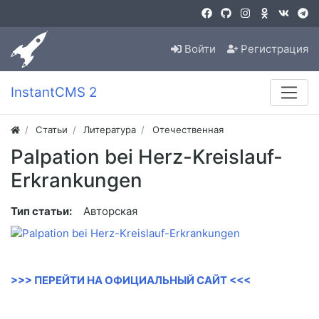
Войти
Регистрация
InstantCMS 2
Статьи
Литература
Отечественная
Palpation bei Herz-Kreislauf-
Erkrankungen
Тип статьи:
Авторская
>>> ПЕРЕЙТИ НА ОФИЦИАЛЬНЫЙ САЙТ <<<