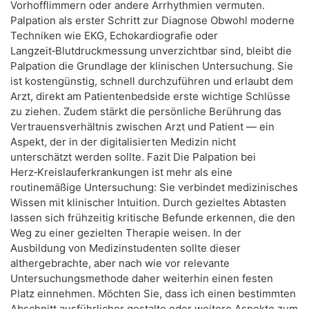
Vorhofflimmern oder andere Arrhythmien vermuten.
Palpation als erster Schritt zur Diagnose Obwohl moderne
Techniken wie EKG, Echokardiografie oder
Langzeit‑Blutdruckmessung unverzichtbar sind, bleibt die
Palpation die Grundlage der klinischen Untersuchung. Sie
ist kostengünstig, schnell durchzuführen und erlaubt dem
Arzt, direkt am Patientenbedside erste wichtige Schlüsse
zu ziehen. Zudem stärkt die persönliche Berührung das
Vertrauensverhältnis zwischen Arzt und Patient — ein
Aspekt, der in der digitalisierten Medizin nicht
unterschätzt werden sollte. Fazit Die Palpation bei
Herz‑Kreislauferkrankungen ist mehr als eine
routinemäßige Untersuchung: Sie verbindet medizinisches
Wissen mit klinischer Intuition. Durch gezieltes Abtasten
lassen sich frühzeitig kritische Befunde erkennen, die den
Weg zu einer gezielten Therapie weisen. In der
Ausbildung von Medizinstudenten sollte dieser
althergebrachte, aber nach wie vor relevante
Untersuchungsmethode daher weiterhin einen festen
Platz einnehmen. Möchten Sie, dass ich einen bestimmten
Abschnitt ausführlicher gestalte oder weitere Aspekte zum