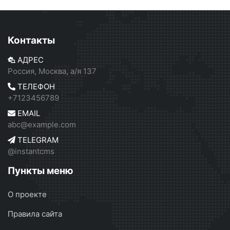
Контакты
АДРЕС
Россия, Москва, а/я 137
ТЕЛЕФОН
+7123456789
EMAIL
abc@example.com
TELEGRAM
@instantcms
Пункты меню
О проекте
Правила сайта