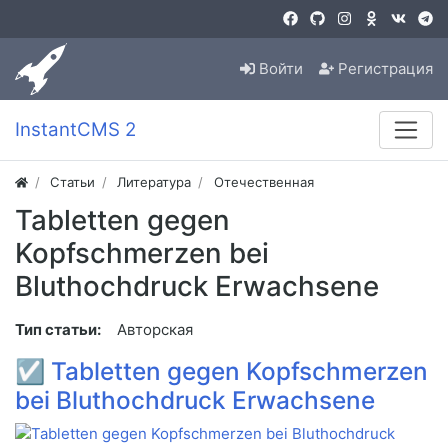
Войти
Регистрация
InstantCMS 2
Статьи
Литература
Отечественная
Tabletten gegen
Kopfschmerzen bei
Bluthochdruck Erwachsene
Тип статьи:
Авторская
☑
Tabletten gegen Kopfschmerzen
bei Bluthochdruck Erwachsene