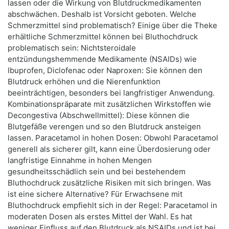
lassen oder die Wirkung von Blutdruckmedikamenten
abschwächen. Deshalb ist Vorsicht geboten. Welche
Schmerzmittel sind problematisch? Einige über die Theke
erhältliche Schmerzmittel können bei Bluthochdruck
problematisch sein: Nichtsteroidale
entzündungshemmende Medikamente (NSAIDs) wie
Ibuprofen, Diclofenac oder Naproxen: Sie können den
Blutdruck erhöhen und die Nierenfunktion
beeinträchtigen, besonders bei langfristiger Anwendung.
Kombinationspräparate mit zusätzlichen Wirkstoffen wie
Decongestiva (Abschwellmittel): Diese können die
Blutgefäße verengen und so den Blutdruck ansteigen
lassen. Paracetamol in hohen Dosen: Obwohl Paracetamol
generell als sicherer gilt, kann eine Überdosierung oder
langfristige Einnahme in hohen Mengen
gesundheitsschädlich sein und bei bestehendem
Bluthochdruck zusätzliche Risiken mit sich bringen. Was
ist eine sichere Alternative? Für Erwachsene mit
Bluthochdruck empfiehlt sich in der Regel: Paracetamol in
moderaten Dosen als erstes Mittel der Wahl. Es hat
weniger Einfluss auf den Blutdruck als NSAIDs und ist bei