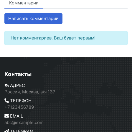
Комментарии
Написать комментарий
Нет комментариев. Ваш будет первым!
Контакты
АДРЕС
Россия, Москва, а/я 137
ТЕЛЕФОН
+7123456789
EMAIL
abc@example.com
TELEGRAM