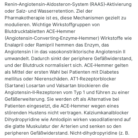
Renin‑Angiotensin‑Aldosteron‑System (RAAS)‑Aktivierung
oder Salz‑ und Wasserretention. Ziel der
Pharmakotherapie ist es, diese Mechanismen gezielt zu
modulieren. Wichtige Wirkstoffgruppen von
Blutdrucktabletten ACE‑Hemmer
(Angiotensin‑Converting‑Enzyme‑Hemmer) Wirkstoffe wie
Enalapril oder Ramipril hemmen das Enzym, das
Angiotensin I in das vasokonstriktorische Angiotensin II
umwandelt. Dadurch sinkt der periphere Gefäßwiderstand,
und der Blutdruck normalisiert sich. ACE‑Hemmer gelten
als Mittel der ersten Wahl bei Patienten mit Diabetes
mellitus oder Nierenschäden. AT1‑Rezeptorblocker
(Sartane) Losartan und Valsartan blockieren die
Angiotensin‑II‑Rezeptoren vom Typ 1 und führen zu einer
Gefäßerweiterung. Sie werden oft als Alternative bei
Patienten eingesetzt, die ACE‑Hemmer wegen eines
störenden Hustens nicht vertragen. Kalziumkanalblocker
Dihydropyridine wie Amlodipin wirken vasodilatierend auf
die glatte Muskulatur der Arterien und senken so den
peripheren Gefäßwiderstand. Nicht‑dihydropyridine (z. B.