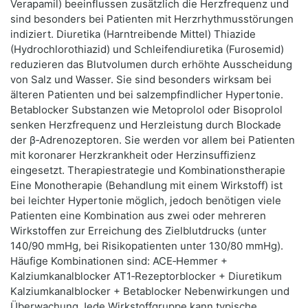
Verapamil) beeinflussen zusätzlich die Herzfrequenz und
sind besonders bei Patienten mit Herzrhythmusstörungen
indiziert. Diuretika (Harntreibende Mittel) Thiazide
(Hydrochlorothiazid) und Schleifendiuretika (Furosemid)
reduzieren das Blutvolumen durch erhöhte Ausscheidung
von Salz und Wasser. Sie sind besonders wirksam bei
älteren Patienten und bei salzempfindlicher Hypertonie.
Betablocker Substanzen wie Metoprolol oder Bisoprolol
senken Herzfrequenz und Herzleistung durch Blockade
der β‑Adrenozeptoren. Sie werden vor allem bei Patienten
mit koronarer Herzkrankheit oder Herzinsuffizienz
eingesetzt. Therapiestrategie und Kombinationstherapie
Eine Monotherapie (Behandlung mit einem Wirkstoff) ist
bei leichter Hypertonie möglich, jedoch benötigen viele
Patienten eine Kombination aus zwei oder mehreren
Wirkstoffen zur Erreichung des Zielblutdrucks (unter
140/90 mmHg, bei Risikopatienten unter 130/80 mmHg).
Häufige Kombinationen sind: ACE‑Hemmer +
Kalziumkanalblocker AT1‑Rezeptorblocker + Diuretikum
Kalziumkanalblocker + Betablocker Nebenwirkungen und
Überwachung Jede Wirkstoffgruppe kann typische