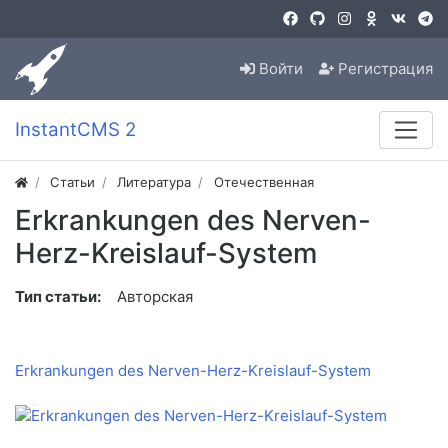
Войти
Регистрация
InstantCMS 2
Статьи
Литература
Отечественная
Erkrankungen des Nerven-
Herz-Kreislauf-System
Тип статьи:
Авторская
Erkrankungen des Nerven-Herz-Kreislauf-System