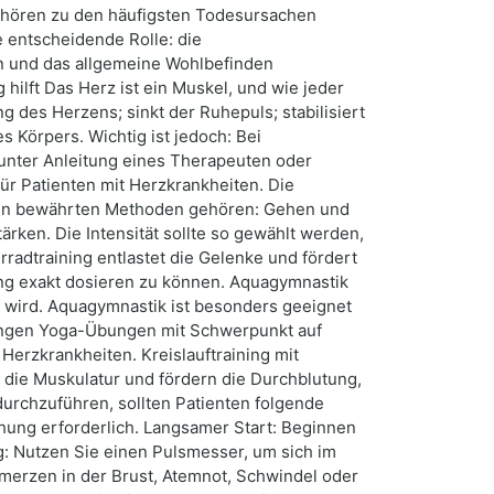
ehören zu den häufigsten Todesursachen
 entscheidende Rolle: die
en und das allgemeine Wohlbefinden
ilft Das Herz ist ein Muskel, und wie jeder
g des Herzens; sinkt der Ruhepuls; stabilisiert
es Körpers. Wichtig ist jedoch: Bei
nter Anleitung eines Therapeuten oder
ür Patienten mit Herzkrankheiten. Die
Zu den bewährten Methoden gehören: Gehen und
rken. Die Intensität sollte so gewählt werden,
adtraining entlastet die Gelenke und fördert
tung exakt dosieren zu können. Aquagymnastik
 wird. Aquagymnastik ist besonders geeignet
ungen Yoga-Übungen mit Schwerpunkt auf
erzkrankheiten. Kreislauftraining mit
 die Muskulatur und fördern die Durchblutung,
urchzuführen, sollten Patienten folgende
chung erforderlich. Langsamer Start: Beginnen
g: Nutzen Sie einen Pulsmesser, um sich im
erzen in der Brust, Atemnot, Schwindel oder