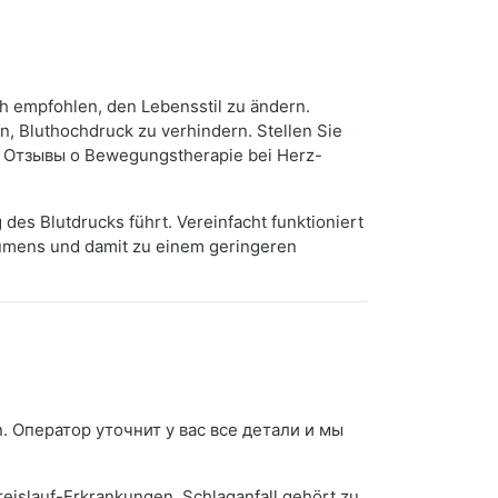
ch empfohlen, den Lebensstil zu ändern.
, Bluthochdruck zu verhindern. Stellen Sie
en. Отзывы о Bewegungstherapie bei Herz-
des Blutdrucks führt. Vereinfacht funktioniert
lumens und damit zu einem geringeren
. Оператор уточнит у вас все детали и мы
eislauf-Erkrankungen. Schlaganfall gehört zu