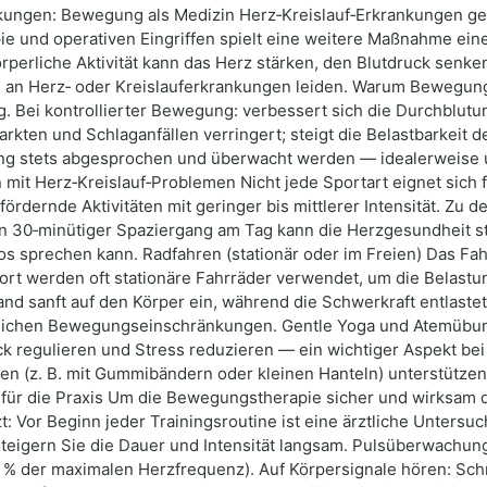
kungen: Bewegung als Medizin Herz‑Kreislauf‑Erkrankungen g
 und operativen Eingriffen spielt eine weitere Maßnahme eine
perliche Aktivität kann das Herz stärken, den Blutdruck senk
 an Herz‑ oder Kreislauferkrankungen leiden. Warum Bewegung h
. Bei kontrollierter Bewegung: verbessert sich die Durchblutun
arkten und Schlaganfällen verringert; steigt die Belastbarkeit d
 stets abgesprochen und überwacht werden — idealerweise u
mit Herz‑Kreislauf‑Problemen Nicht jede Sportart eignet sich f
fördernde Aktivitäten mit geringer bis mittlerer Intensität. 
n 30‑minütiger Spaziergang am Tag kann die Herzgesundheit stä
sprechen kann. Radfahren (stationär oder im Freien) Das Fahrr
sport werden oft stationäre Fahrräder verwendet, um die Belas
d sanft auf den Körper ein, während die Schwerkraft entlastet
ätzlichen Bewegungseinschränkungen. Gentle Yoga und Atemüb
regulieren und Stress reduzieren — ein wichtiger Aspekt bei H
n (z. B. mit Gummibändern oder kleinen Hanteln) unterstützen
 für die Praxis Um die Bewegungstherapie sicher und wirksam d
 Vor Beginn jeder Trainingsroutine ist eine ärztliche Untersu
steigern Sie die Dauer und Intensität langsam. Pulsüberwachun
% der maximalen Herzfrequenz). Auf Körpersignale hören: Schm