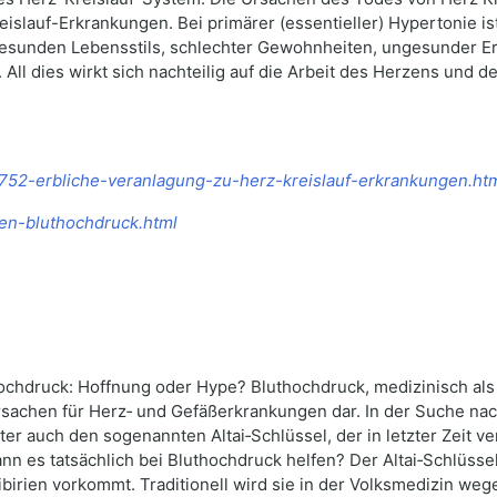
eislauf-Erkrankungen. Bei primärer (essentieller) Hypertonie is
esunden Lebensstils, schlechter Gewohnheiten, ungesunder Er
e. All dies wirkt sich nachteilig auf die Arbeit des Herzens und 
s/3752-erbliche-veranlagung-zu-herz-kreislauf-erkrankungen.ht
en-bluthochdruck.html
ochdruck: Hoffnung oder Hype? Bluthochdruck, medizinisch als H
rsachen für Herz‑ und Gefäßerkrankungen dar. In der Suche na
ter auch den sogenannten Altai‑Schlüssel, der in letzter Zeit 
n es tatsächlich bei Bluthochdruck helfen? Der Altai‑Schlüssel (
Sibirien vorkommt. Traditionell wird sie in der Volksmedizin we