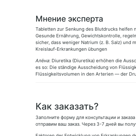
Мнение эксперта
Tabletten zur Senkung des Blutdrucks helfen n
Gesunde Ernährung, Gewichtskontrolle, regelm
sicher, dass weniger Natrium (z. B. Salz) und
Kreislauf-Erkrankungen übungen
Алёна
: Diuretika (Diuretika) erhöhen die Aus
es so: Die ständige Ausscheidung von Flüssig
Flüssigkeitsvolumen in den Arterien — der Dr
Как заказать?
Заполните форму для консультации и заказа 
отправим ваш заказ. Через 3-7 дней вы полу
Faktoren der Entwicklung von Erkrankungen de