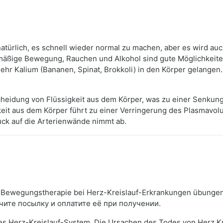
atürlich, es schnell wieder normal zu machen, aber es wird au
äßige Bewegung, Rauchen und Alkohol sind gute Möglichkeiten
 mehr Kalium (Bananen, Spinat, Brokkoli) in den Körper gelang
scheidung von Flüssigkeit aus dem Körper, was zu einer Senkung 
keit aus dem Körper führt zu einer Verringerung des Plasmavo
uck auf die Arterienwände nimmt ab.
Bewegungstherapie bei Herz-Kreislauf-Erkrankungen übungen
чите посылку и оплатите её при получении.
s Herz-Kreislauf-System. Die Ursachen des Todes von Herz Kr