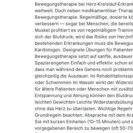
Bewegungstherapie bei Herz‑Kreislauf‑Erkran
weltweit. Doch neben medikamentöser Therapie
Bewegungstherapie. Regelmäßige, dosierte kör
verbessern — sogar bei Menschen, die bereits
Muskel profitiert es von regelmäßigem Training
sich der Blutdruck; wird das Risiko von Herzinf
bestehenden Erkrankungen muss die Bewegung
Kardiologen. Geeignete Übungen für Patienten 
Bewegungstherapie setzt auf sanfte, ausdauer
Spazierengehen Einfach und effektiv: schon ei
dass man während des Gehens noch problemlos 
gleichzeitig die Ausdauer. Im Rehabilitations
oder Schwimmen Im Wasser wirkt der Widerstan
für ältere Patienten oder Menschen mit zus
Entspannung und Atmung können den Blutdruck 
leichten Gewichten Leichte Widerstandsübunge
ohne das Herz zu überlasten. Wichtige Regeln
Grundregeln beachten: Absprache mit dem Arzt:
Sie mit kurzen Einheiten (10–15 Minuten) und 
vorgegebenen Bereich zu bewegen (oft 50–70 