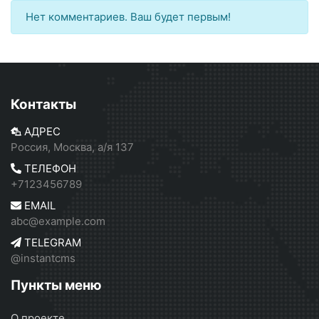
Нет комментариев. Ваш будет первым!
Контакты
АДРЕС
Россия, Москва, а/я 137
ТЕЛЕФОН
+7123456789
EMAIL
abc@example.com
TELEGRAM
@instantcms
Пункты меню
О проекте