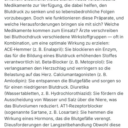
Medikamente zur Verfügung, die dabei helfen, den
Blutdruck zu senken und so lebensbedrohliche Folgen
vorzubeugen. Doch wie funktionieren diese Präparate, und
welche Herausforderungen bringen sie mit sich? Welche
Medikamente kommen zum Einsatz? Ärzte verschreiben
bei Bluthochdruck verschiedene Wirkstoffgruppen — oft in
Kombination, um eine optimale Wirkung zu erzielen:
ACE‑Hemmer (z. B. Enalapril): Sie blockieren ein Enzym,
das für die Bildung eines Blutdruck erhöhenden Stoffes
verantwortlich ist. Beta‑Blocker (z. B. Metoprolol): Sie
verlangsamen den Herzschlag und verringern so die
Belastung auf das Herz. Calciumantagonisten (z. B.
Amlodipin): Sie entspannen die Blutgefäße und sorgen so
für einen niedrigeren Blutdruck. Diuretika
(Wassertabletten, z. B. Hydrochlorothiazid): Sie fördern die
Ausscheidung von Wasser und Salz über die Niere, was
das Blutvolumen reduziert. AT1‑Rezeptorblocker
(sogenannte Sartane, z. B. Losartan): Sie hemmen die
Wirkung eines Hormons, das die Blutgefäße verengt.
Dieusforderungen der Langzeitbehandlung Obwohl diese