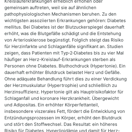
Kreislauferkrankungen erheblich erhöhen oder
gemeinsam auftreten, weil sie auf ähnlichen
pathophysiologischen Mechanismen beruhen. Zu den
wichtigsten assoziierten Erkrankungen gehören: Diabetes
mellitus. Bei Diabetes ist der Blutzuckerspiegel dauerhaft
erhöht, was die Blutgefäße schädigt und die Entstehung
von Arteriosklerose begünstigt. Folglich steigt das Risiko
für Herzinfarkte und Schlaganfälle signifikant an. Studien
zeigen, dass Patienten mit Typ‑2‑Diabetes bis zu vier Mal
häufiger an Herz-Kreislauf-Erkrankungen sterben als
Personen ohne Diabetes. Bluthochdruck (Hypertonie). Ein
dauerhaft erhöhter Blutdruck belastet Herz und Gefäße.
Ohne adäquate Behandlung führt dies zu einer Verdickung
der Herzmuskulatur (Hypertrophie) und schließlich zu
Herzinsuffizienz. Hypertonie gilt als Hauptrisikofaktor für
Schlaganfall und koronare Herzkrankheit. Übergewicht
und Adipositas. Ein erhöhter Körperfettanteil,
insbesondere viszerales Fett, fördert die Entwicklung von
Entzündungsprozessen im Körper, erhöht den Blutdruck
und stört den Stoffwechsel. Das Resultat: ein höheres
Risiko für Diabetes, Hyperlipidämie und damit für Herz-