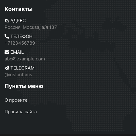
Контакты
АДРЕС
Россия, Москва, а/я 137
ТЕЛЕФОН
+7123456789
EMAIL
abc@example.com
TELEGRAM
@instantcms
Пункты меню
О проекте
Правила сайта