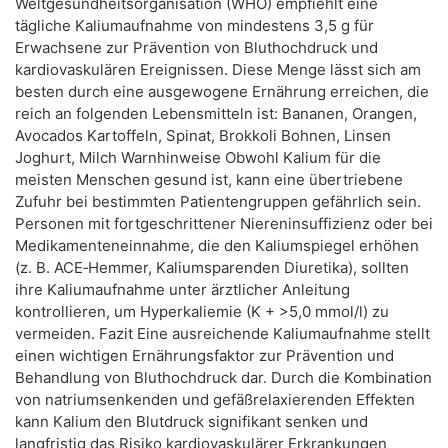
Weltgesundheitsorganisation (WHO) empfiehlt eine
tägliche Kaliumaufnahme von mindestens 3,5 g für
Erwachsene zur Prävention von Bluthochdruck und
kardiovaskulären Ereignissen. Diese Menge lässt sich am
besten durch eine ausgewogene Ernährung erreichen, die
reich an folgenden Lebensmitteln ist: Bananen, Orangen,
Avocados Kartoffeln, Spinat, Brokkoli Bohnen, Linsen
Joghurt, Milch Warnhinweise Obwohl Kalium für die
meisten Menschen gesund ist, kann eine übertriebene
Zufuhr bei bestimmten Patientengruppen gefährlich sein.
Personen mit fortgeschrittener Niereninsuffizienz oder bei
Medikamenteneinnahme, die den Kaliumspiegel erhöhen
(z. B. ACE‑Hemmer, Kaliumsparenden Diuretika), sollten
ihre Kaliumaufnahme unter ärztlicher Anleitung
kontrollieren, um Hyperkaliemie (K + >5,0 mmol/l) zu
vermeiden. Fazit Eine ausreichende Kaliumaufnahme stellt
einen wichtigen Ernährungsfaktor zur Prävention und
Behandlung von Bluthochdruck dar. Durch die Kombination
von natriumsenkenden und gefäßrelaxierenden Effekten
kann Kalium den Blutdruck signifikant senken und
langfristig das Risiko kardiovaskulärer Erkrankungen