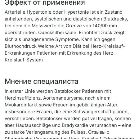
Эффект от применения
Arterielle Hypertonie oder Hypertonie ist ein Zustand
anhaltenden, systolischen und diastolischen Blutdrucks,
bei dem die Messwerte die Grenze von 140/90 mm
überschreiten. Quecksilbersäule. Erhöhter Druck zeigt
sich als unangenehme Symptome. Kann ich gegen
Bluthochdruck Welche Art von Diät bei Herz-Kreislauf-
Erkrankungen Patienten mit Erkrankung des Herz-
Kreislauf-System
Мнение специалиста
In erster Linie werden Betablocker Patienten mit
Herzinsuffizienz, Aortenaneurysma, nach einem
Myokardinfarkt sowie Frauen im gebärfähigen Alter,
insbesondere Frauen, die eine Schwangerschaft planen,
verschrieben. Betablocker werden gut vertragen, können
aber Hautausschläge und Bradykardie verursachen – eine
zu starke Verlangsamung des Pulses. Отзывы о
Pflegerische Versorgung bei Herz-Kreislauf-Erkrankungen