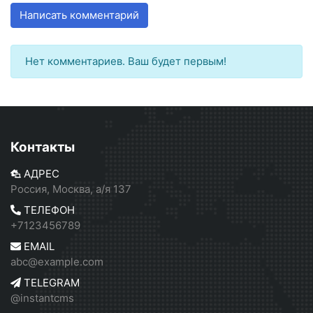
Написать комментарий
Нет комментариев. Ваш будет первым!
Контакты
АДРЕС
Россия, Москва, а/я 137
ТЕЛЕФОН
+7123456789
EMAIL
abc@example.com
TELEGRAM
@instantcms