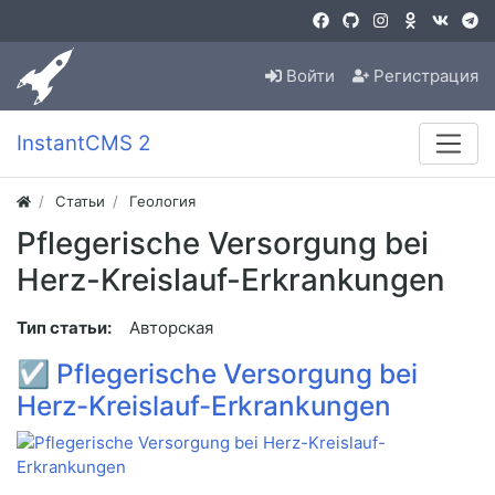
Войти
Регистрация
InstantCMS 2
Статьи
Геология
Pflegerische Versorgung bei
Herz-Kreislauf-Erkrankungen
Тип статьи:
Авторская
☑
Pflegerische Versorgung bei
Herz-Kreislauf-Erkrankungen