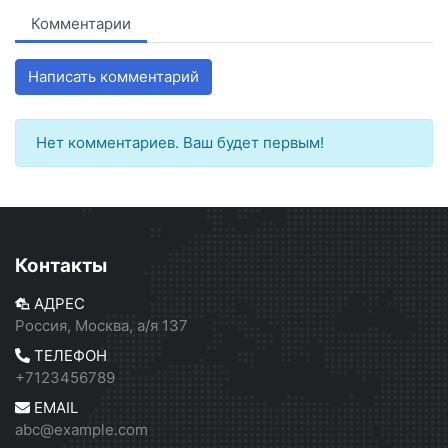
Комментарии
Написать комментарий
Нет комментариев. Ваш будет первым!
Контакты
АДРЕС
Россия, Москва, а/я 137
ТЕЛЕФОН
+7123456789
EMAIL
abc@example.com