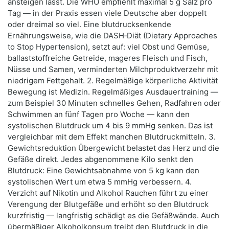
ansteigen lässt. Die WHO empfiehlt maximal 5 g Salz pro
Tag — in der Praxis essen viele Deutsche aber doppelt
oder dreimal so viel. Eine blutdrucksenkende
Ernährungsweise, wie die DASH‑Diät (Dietary Approaches
to Stop Hypertension), setzt auf: viel Obst und Gemüse,
ballaststoffreiche Getreide, mageres Fleisch und Fisch,
Nüsse und Samen, verminderten Milchproduktverzehr mit
niedrigem Fettgehalt. 2. Regelmäßige körperliche Aktivität
Bewegung ist Medizin. Regelmäßiges Ausdauertraining —
zum Beispiel 30 Minuten schnelles Gehen, Radfahren oder
Schwimmen an fünf Tagen pro Woche — kann den
systolischen Blutdruck um 4 bis 9 mmHg senken. Das ist
vergleichbar mit dem Effekt manchen Blutdruckmitteln. 3.
Gewichtsreduktion Übergewicht belastet das Herz und die
Gefäße direkt. Jedes abgenommene Kilo senkt den
Blutdruck: Eine Gewichtsabnahme von 5 kg kann den
systolischen Wert um etwa 5 mmHg verbessern. 4.
Verzicht auf Nikotin und Alkohol Rauchen führt zu einer
Verengung der Blutgefäße und erhöht so den Blutdruck
kurzfristig — langfristig schädigt es die Gefäßwände. Auch
übermäßiger Alkoholkonsum treibt den Blutdruck in die