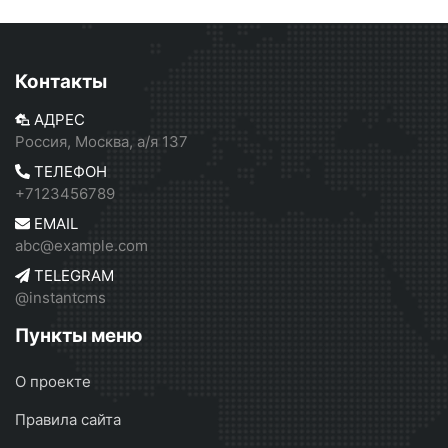
Контакты
АДРЕС
Россия, Москва, а/я 137
ТЕЛЕФОН
+7123456789
EMAIL
abc@example.com
TELEGRAM
@instantcms
Пункты меню
О проекте
Правила сайта