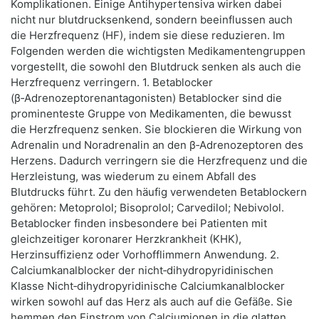
Komplikationen. Einige Antihypertensiva wirken dabei
nicht nur blutdrucksenkend, sondern beeinflussen auch
die Herzfrequenz (HF), indem sie diese reduzieren. Im
Folgenden werden die wichtigsten Medikamentengruppen
vorgestellt, die sowohl den Blutdruck senken als auch die
Herzfrequenz verringern. 1. Betablocker
(β‑Adrenozeptorenantagonisten) Betablocker sind die
prominenteste Gruppe von Medikamenten, die bewusst
die Herzfrequenz senken. Sie blockieren die Wirkung von
Adrenalin und Noradrenalin an den β‑Adrenozeptoren des
Herzens. Dadurch verringern sie die Herzfrequenz und die
Herzleistung, was wiederum zu einem Abfall des
Blutdrucks führt. Zu den häufig verwendeten Betablockern
gehören: Metoprolol; Bisoprolol; Carvedilol; Nebivolol.
Betablocker finden insbesondere bei Patienten mit
gleichzeitiger koronarer Herzkrankheit (KHK),
Herzinsuffizienz oder Vorhofflimmern Anwendung. 2.
Calciumkanalblocker der nicht‑dihydropyridinischen
Klasse Nicht‑dihydropyridinische Calciumkanalblocker
wirken sowohl auf das Herz als auch auf die Gefäße. Sie
hemmen den Einstrom von Calciumionen in die glatten