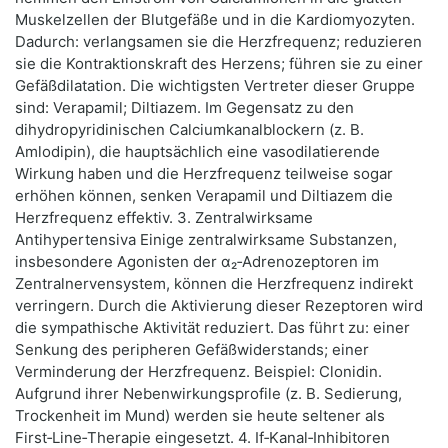
Muskelzellen der Blutgefäße und in die Kardiomyozyten.
Dadurch: verlangsamen sie die Herzfrequenz; reduzieren
sie die Kontraktionskraft des Herzens; führen sie zu einer
Gefäßdilatation. Die wichtigsten Vertreter dieser Gruppe
sind: Verapamil; Diltiazem. Im Gegensatz zu den
dihydropyridinischen Calciumkanalblockern (z. B.
Amlodipin), die hauptsächlich eine vasodilatierende
Wirkung haben und die Herzfrequenz teilweise sogar
erhöhen können, senken Verapamil und Diltiazem die
Herzfrequenz effektiv. 3. Zentralwirksame
Antihypertensiva Einige zentralwirksame Substanzen,
insbesondere Agonisten der α₂‑Adrenozeptoren im
Zentralnervensystem, können die Herzfrequenz indirekt
verringern. Durch die Aktivierung dieser Rezeptoren wird
die sympathische Aktivität reduziert. Das führt zu: einer
Senkung des peripheren Gefäßwiderstands; einer
Verminderung der Herzfrequenz. Beispiel: Clonidin.
Aufgrund ihrer Nebenwirkungsprofile (z. B. Sedierung,
Trockenheit im Mund) werden sie heute seltener als
First‑Line‑Therapie eingesetzt. 4. If‑Kanal‑Inhibitoren