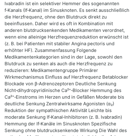
Ivabradin ist ein selektiver Hemmer des sogenannten
f‑Kanals (If‑Kanal) im Sinusknoten. Es senkt ausschließlich
die Herzfrequenz, ohne den Blutdruck direkt zu
beeinflussen. Daher wird es oft in Kombination mit
anderen blutdrucksenkenden Medikamenten verordnet,
wenn eine alleinige Herzfrequenzreduktion erwünscht ist
(z. B. bei Patienten mit stabiler Angina pectoris und
erhöhter HF). Zusammenfassung Folgende
Medikamentenkategorien sind in der Lage, sowohl den
Blutdruck zu senken als auch die Herzfrequenz zu
reduzieren: Medikamentengruppe Primärer
Wirkmechanismus Einfluss auf Herzfrequenz Betablocker
Blockade von β‑Adrenozeptoren Deutliche Senkung
Nicht‑dihydropyridinische Ca²⁺‑Blocker Hemmung des
Ca²⁺‑Einstroms im Herzen und in Gefäßen Moderate bis
deutliche Senkung Zentralwirksame Agonisten (α₂)
Reduktion der sympathischen Aktivität Leichte bis
moderate Senkung If‑Kanal‑Inhibitoren (z. B. Ivabradin)
Hemmung der If‑Kanäle im Sinusknoten Spezifische
Senkung ohne blutdrucksenkende Wirkung Die Wahl des