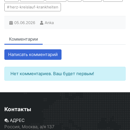
herz-kreislauf-krankheiten
05.06.2026
Anka
Комментарии
Написать комментарий
Нет комментариев. Ваш будет первым!
Контакты
АДРЕС
Россия, Москва, а/я 137