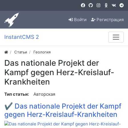
Войти
Регистрация
InstantCMS 2
Статьи
Геология
Das nationale Projekt der
Kampf gegen Herz-Kreislauf-
Krankheiten
Тип статьи:
Авторская
✔
Das nationale Projekt der Kampf
gegen Herz-Kreislauf-Krankheiten