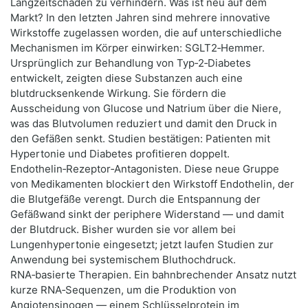
Langzeitschäden zu verhindern. Was ist neu auf dem
Markt? In den letzten Jahren sind mehrere innovative
Wirkstoffe zugelassen worden, die auf unterschiedliche
Mechanismen im Körper einwirken: SGLT2‑Hemmer.
Ursprünglich zur Behandlung von Typ‑2‑Diabetes
entwickelt, zeigten diese Substanzen auch eine
blutdrucksenkende Wirkung. Sie fördern die
Ausscheidung von Glucose und Natrium über die Niere,
was das Blutvolumen reduziert und damit den Druck in
den Gefäßen senkt. Studien bestätigen: Patienten mit
Hypertonie und Diabetes profitieren doppelt.
Endothelin‑Rezeptor‑Antagonisten. Diese neue Gruppe
von Medikamenten blockiert den Wirkstoff Endothelin, der
die Blutgefäße verengt. Durch die Entspannung der
Gefäßwand sinkt der periphere Widerstand — und damit
der Blutdruck. Bisher wurden sie vor allem bei
Lungenhypertonie eingesetzt; jetzt laufen Studien zur
Anwendung bei systemischem Bluthochdruck.
RNA‑basierte Therapien. Ein bahnbrechender Ansatz nutzt
kurze RNA‑Sequenzen, um die Produktion von
Angiotensinogen — einem Schlüsselprotein im