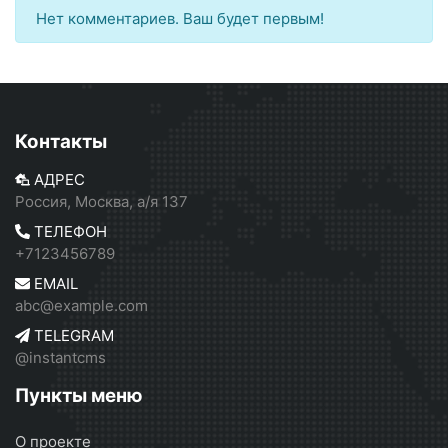
Нет комментариев. Ваш будет первым!
Контакты
АДРЕС
Россия, Москва, а/я 137
ТЕЛЕФОН
+7123456789
EMAIL
abc@example.com
TELEGRAM
@instantcms
Пункты меню
О проекте