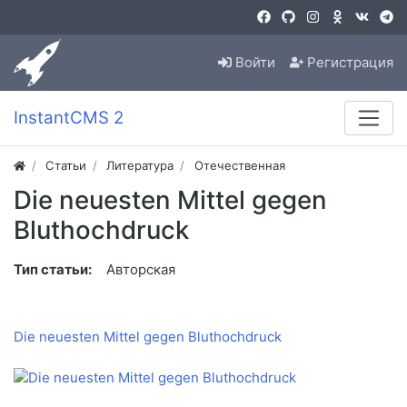
Войти
Регистрация
InstantCMS 2
Статьи
Литература
Отечественная
Die neuesten Mittel gegen
Bluthochdruck
Тип статьи:
Авторская
Die neuesten Mittel gegen Bluthochdruck